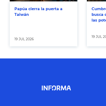
Papúa cierra la puerta a
Cumbre
Taiwán
busca 
las po
19 JUL 2
19 JUL 2026