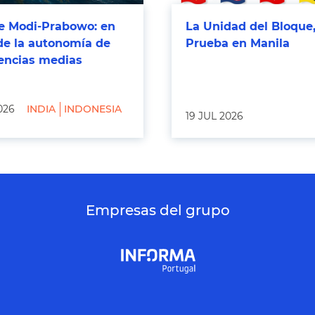
 Modi-Prabowo: en
La Unidad del Bloque,
de la autonomía de
Prueba en Manila
tencias medias
026
INDIA
INDONESIA
19 JUL 2026
Empresas del grupo