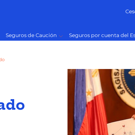
Ces
Seguros de Caución
Seguros por cuenta del E
do
gado