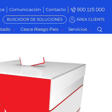
900 115 000
ce
Comunicación
Contacto
BUSCADOR DE SOLUCIONES
ÁREA CLIENTE
stado
Cesce Riesgo País
Servicios