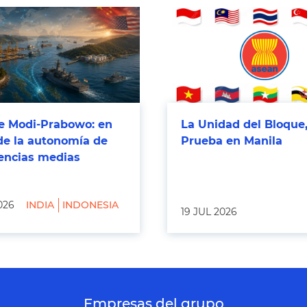
 Modi-Prabowo: en
La Unidad del Bloque,
de la autonomía de
Prueba en Manila
tencias medias
026
INDIA
INDONESIA
19 JUL 2026
Empresas del grupo