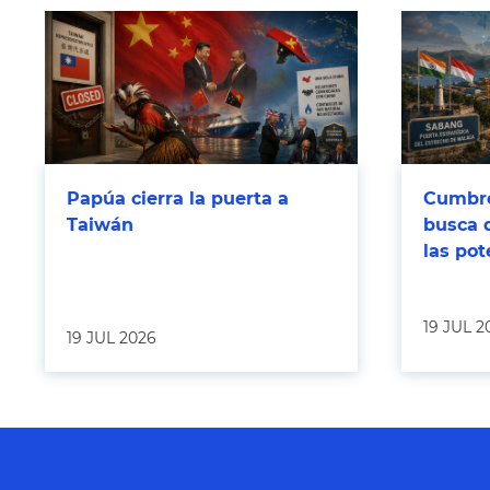
Papúa cierra la puerta a
Cumbre
Taiwán
busca 
las po
19 JUL 2
19 JUL 2026