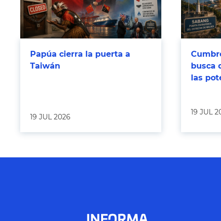
Papúa cierra la puerta a
Cumbre
Taiwán
busca 
las po
19 JUL 2
19 JUL 2026