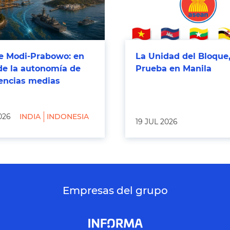
 Modi-Prabowo: en
La Unidad del Bloque,
de la autonomía de
Prueba en Manila
tencias medias
026
INDIA
INDONESIA
19 JUL 2026
Empresas del grupo