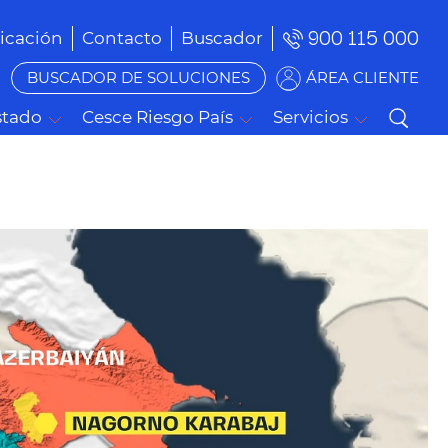
900 115 000
cación
Contacto
Buscador
BUSCADOR DE SOLUCIONES
ÁREA CLIENTE
stado
Cesce Riesgo País
Servicios