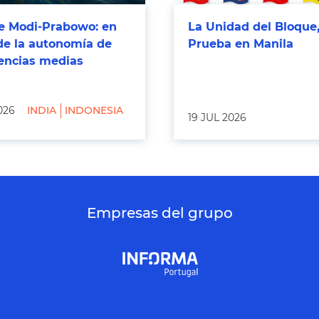
 Modi-Prabowo: en
La Unidad del Bloque,
de la autonomía de
Prueba en Manila
tencias medias
026
INDIA
INDONESIA
19 JUL 2026
Empresas del grupo