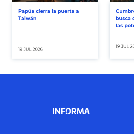
Papúa cierra la puerta a
Cumbre
Taiwán
busca 
las po
19 JUL 2
19 JUL 2026