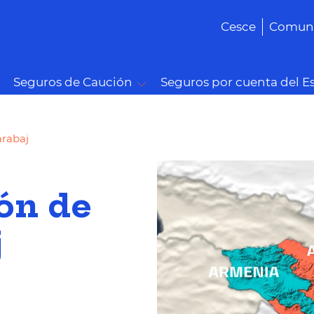
Cesce
Comuni
Seguros de Caución
Seguros por cuenta del E
arabaj
ón de
j