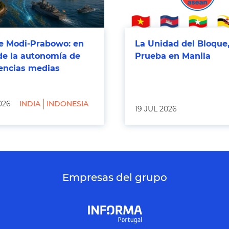
 Modi-Prabowo: en
La Unidad del Bloque,
de la autonomía de
Prueba en Manila
tencias medias
026
INDIA
INDONESIA
19 JUL 2026
Empresas del grupo