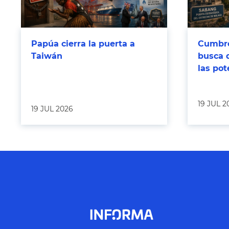
Papúa cierra la puerta a
Cumbre
Taiwán
busca 
las po
19 JUL 2
19 JUL 2026