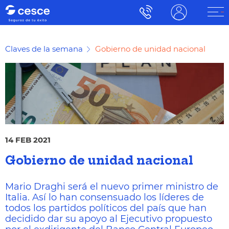
Claves de la semana
Gobierno de unidad nacional
14 FEB 2021
Gobierno de unidad nacional
Mario Draghi será el
nuevo primer ministro
de
Italia. Así lo han consensuado los líderes de
todos los partidos políticos del país que han
decidido dar su apoyo al Ejecutivo propuesto