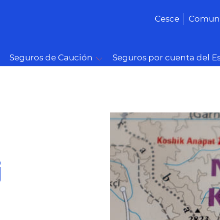
Cesce
Comuni
Seguros de Caución
Seguros por cuenta del E
j