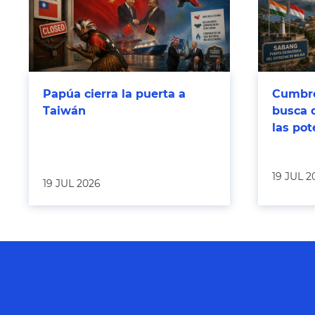
Papúa cierra la puerta a
Cumbre
Taiwán
busca 
las po
19 JUL 2
19 JUL 2026