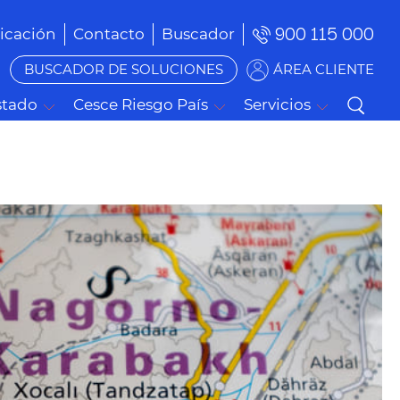
900 115 000
cación
Contacto
Buscador
BUSCADOR DE SOLUCIONES
ÁREA CLIENTE
stado
Cesce Riesgo País
Servicios