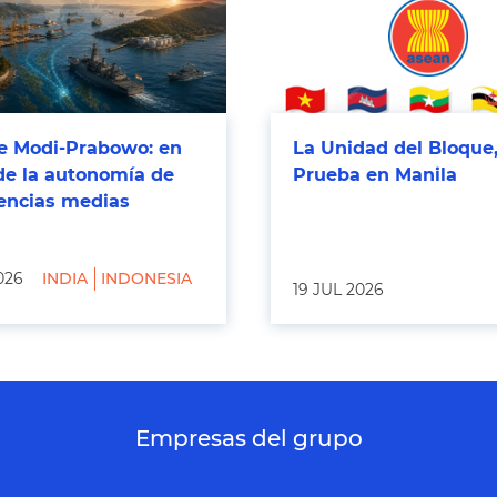
 Modi-Prabowo: en
La Unidad del Bloque,
de la autonomía de
Prueba en Manila
tencias medias
026
INDIA
INDONESIA
19 JUL 2026
Empresas del grupo