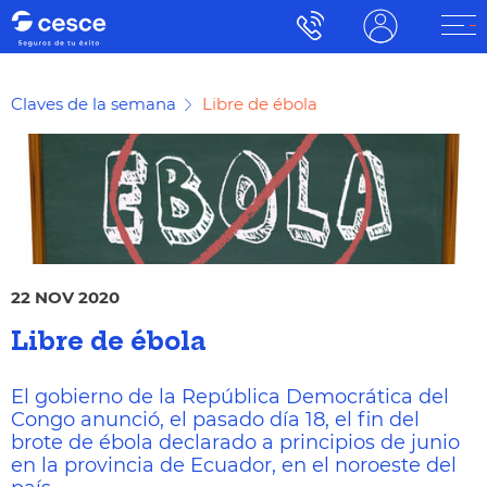
Claves de la semana
Libre de ébola
22 NOV 2020
Libre de ébola
El gobierno de la República Democrática del
Congo anunció, el pasado día 18, el fin del
brote de ébola declarado a principios de junio
en la provincia de Ecuador, en el noroeste del