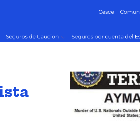
Cesce
Comuni
Seguros de Caución
Seguros por cuenta del E
ista