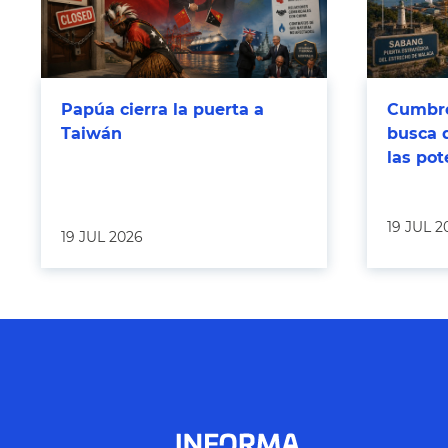
Papúa cierra la puerta a
Cumbre
Taiwán
busca 
las po
19 JUL 2
19 JUL 2026