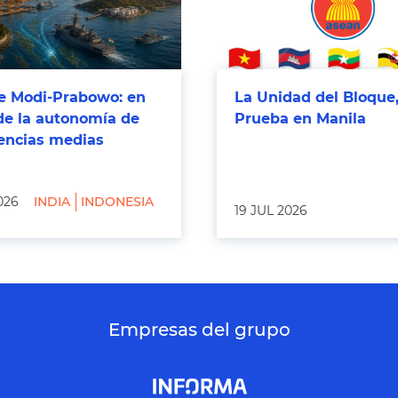
 Modi-Prabowo: en
La Unidad del Bloque,
de la autonomía de
Prueba en Manila
tencias medias
026
INDIA
INDONESIA
19 JUL 2026
Empresas del grupo