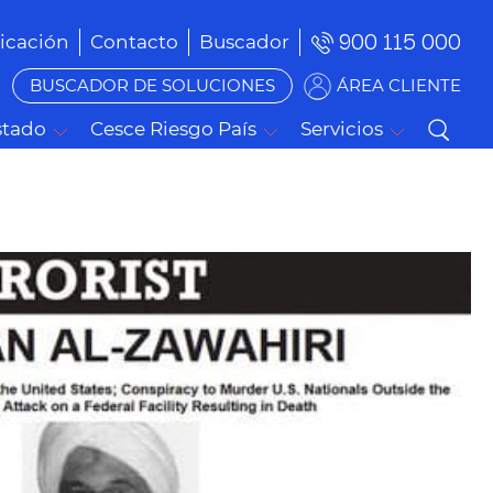
900 115 000
cación
Contacto
Buscador
BUSCADOR DE SOLUCIONES
ÁREA CLIENTE
stado
Cesce Riesgo País
Servicios