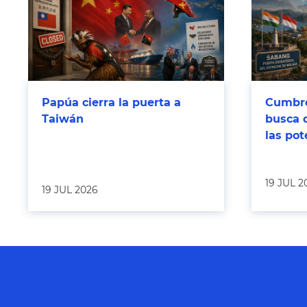
Papúa cierra la puerta a
Cumbre
Taiwán
busca 
las po
19 JUL 2
19 JUL 2026