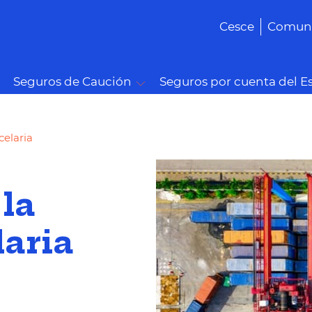
Cesce
Comuni
Seguros de Caución
Seguros por cuenta del E
celaria
 la
aria