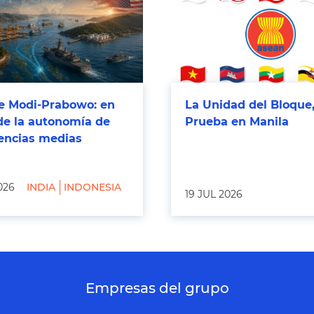
 Modi-Prabowo: en
La Unidad del Bloque,
de la autonomía de
Prueba en Manila
tencias medias
026
INDIA
INDONESIA
19 JUL 2026
Empresas del grupo