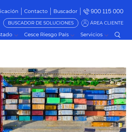
900 115 000
cación
Contacto
Buscador
BUSCADOR DE SOLUCIONES
ÁREA CLIENTE
stado
Cesce Riesgo País
Servicios