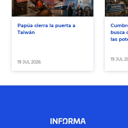
Papúa cierra la puerta a
Cumbre
Taiwán
busca 
las po
19 JUL 2
19 JUL 2026