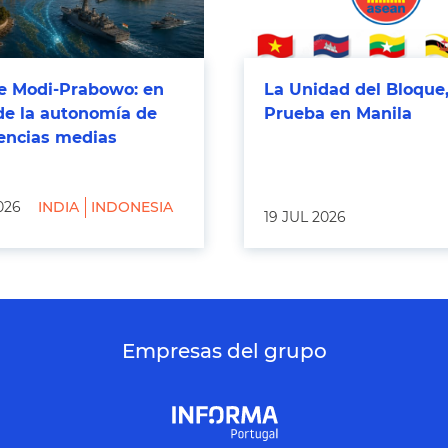
 Modi-Prabowo: en
La Unidad del Bloque,
de la autonomía de
Prueba en Manila
tencias medias
026
INDIA
INDONESIA
19 JUL 2026
Empresas del grupo