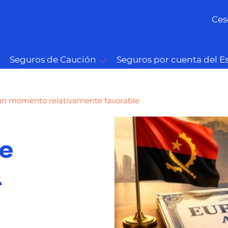
Ces
Seguros de Caución
Seguros por cuenta del E
un momento relativamente favorable
e
n