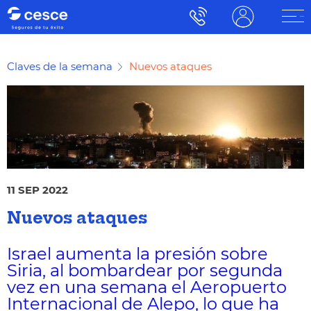
Claves de la semana
Nuevos ataques
11 SEP 2022
Nuevos ataques
Israel aumenta la presión sobre
Siria, al bombardear por segunda
vez en una semana el Aeropuerto
Internacional de Alepo, lo que ha