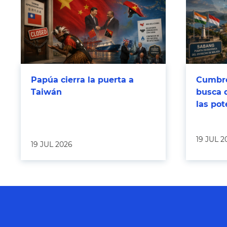
Papúa cierra la puerta a
Cumbre
Taiwán
busca 
las po
19 JUL 2
19 JUL 2026