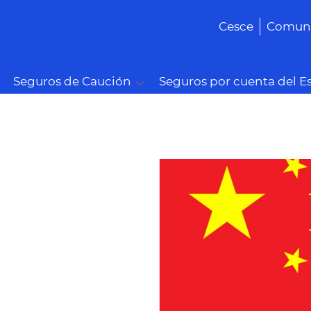
Cesce
Comuni
Seguros de Caución
Seguros por cuenta del E