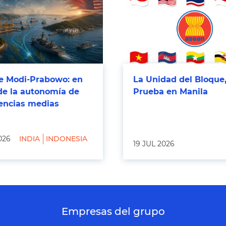
 Modi-Prabowo: en
La Unidad del Bloque,
de la autonomía de
Prueba en Manila
tencias medias
026
INDIA
INDONESIA
19 JUL 2026
Empresas del grupo