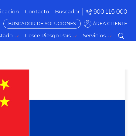
900 115 000
cación
Contacto
Buscador
BUSCADOR DE SOLUCIONES
ÁREA CLIENTE
stado
Cesce Riesgo País
Servicios