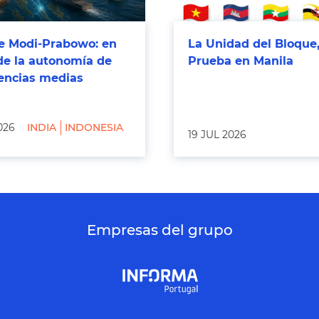
 Modi-Prabowo: en
La Unidad del Bloque,
de la autonomía de
Prueba en Manila
tencias medias
026
INDIA
INDONESIA
19 JUL 2026
Empresas del grupo