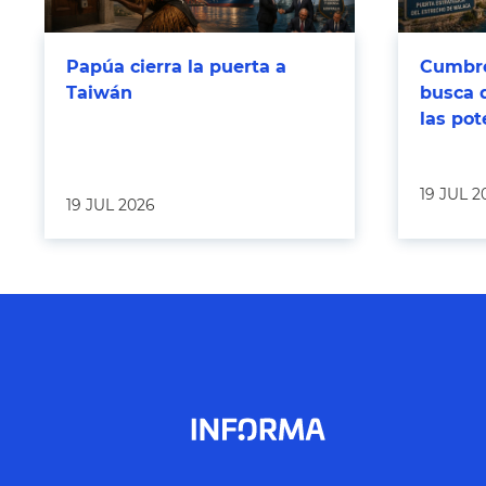
Papúa cierra la puerta a
Cumbre
Taiwán
busca 
las po
19 JUL 2
19 JUL 2026