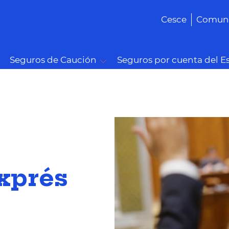
Cesce
Comuni
Seguros de Caución
Seguros por cuenta del E
xprés