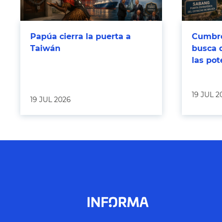
Papúa cierra la puerta a
Cumbre
Taiwán
busca 
las po
19 JUL 2
19 JUL 2026