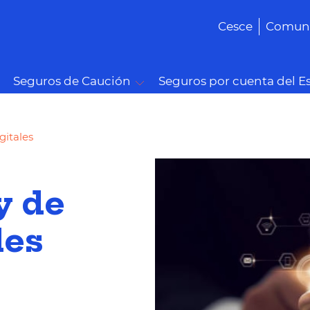
Cesce
Comuni
Seguros de Caución
Seguros por cuenta del E
gitales
y de
les