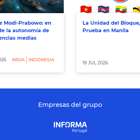
 Modi-Prabowo: en
La Unidad del Bloque,
de la autonomía de
Prueba en Manila
tencias medias
026
INDIA
INDONESIA
19 JUL 2026
Empresas del grupo