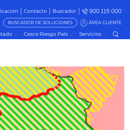
900 115 000
cación
Contacto
Buscador
BUSCADOR DE SOLUCIONES
ÁREA CLIENTE
stado
Cesce Riesgo País
Servicios