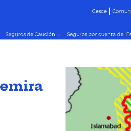
Cesce
Comuni
Seguros de Caución
Seguros por cuenta del E
hemira