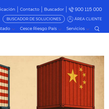
900 115 000
cación
Contacto
Buscador
BUSCADOR DE SOLUCIONES
ÁREA CLIENTE
stado
Cesce Riesgo País
Servicios