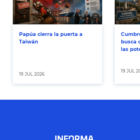
Papúa cierra la puerta a
Cumbre
Taiwán
busca 
las po
19 JUL 2
19 JUL 2026