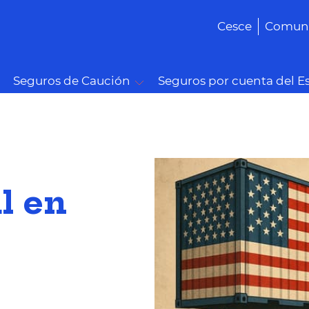
Cesce
Comuni
Seguros de Caución
Seguros por cuenta del E
l en