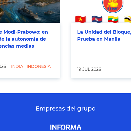
 Modi-Prabowo: en
La Unidad del Bloque,
de la autonomía de
Prueba en Manila
tencias medias
026
INDIA
INDONESIA
19 JUL 2026
Empresas del grupo