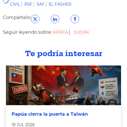
CIVIL
RSF
SAF
EL FASHER
Compártelo:
Seguir leyendo sobre:
AFRICA
SUDÁN
Te podría interesar
Papúa cierra la puerta a Taiwán
19 JUL 2026