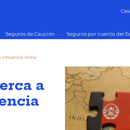
Ces
Seguros de Caución
Seguros por cuenta del E
e influencia china
erca a
uencia