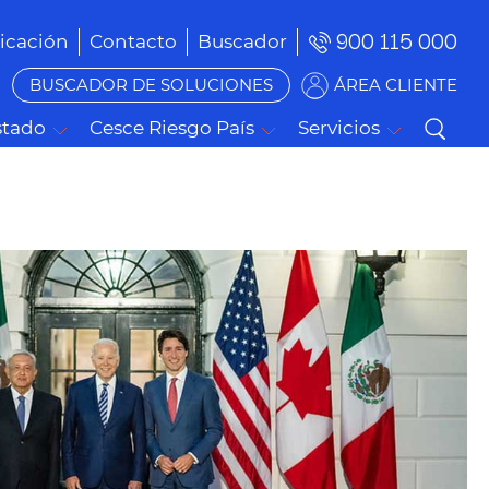
900 115 000
cación
Contacto
Buscador
BUSCADOR DE SOLUCIONES
ÁREA CLIENTE
stado
Cesce Riesgo País
Servicios