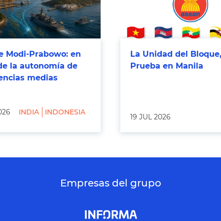
 Modi-Prabowo: en
La Unidad del Bloque,
de la autonomía de
Prueba en Manila
tencias medias
026
INDIA
INDONESIA
19 JUL 2026
Empresas del grupo