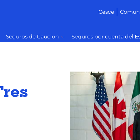
Cesce
Comuni
Seguros de Caución
Seguros por cuenta del E
Tres