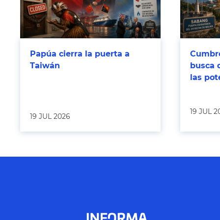
Papúa cierra la puerta a
Cumbre
Taiwán
busca 
las po
19 JUL 2
19 JUL 2026