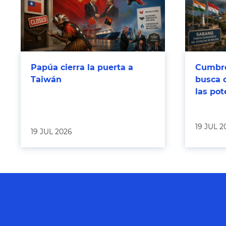
Papúa cierra la puerta a
Cumbre
Taiwán
busca 
las po
19 JUL 2
19 JUL 2026