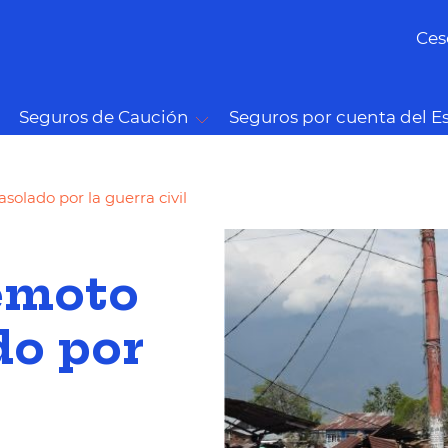
Ces
Seguros de Caución
Seguros por cuenta del E
solado por la guerra civil
emoto
do por