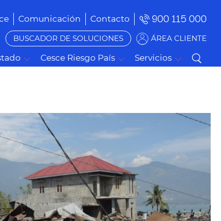
900 115 000
ce
Comunicación
Contacto
BUSCADOR DE SOLUCIONES
ÁREA CLIENTE
stado
Cesce Riesgo País
Servicios