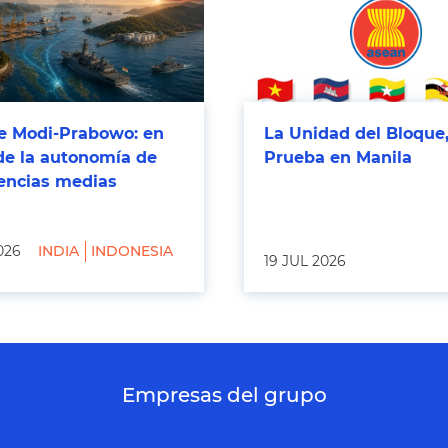
 Modi-Prabowo: en
La Unidad del Bloque,
de la autonomía de
Prueba en Manila
tencias medias
026
INDIA
INDONESIA
19 JUL 2026
Empresas del grupo