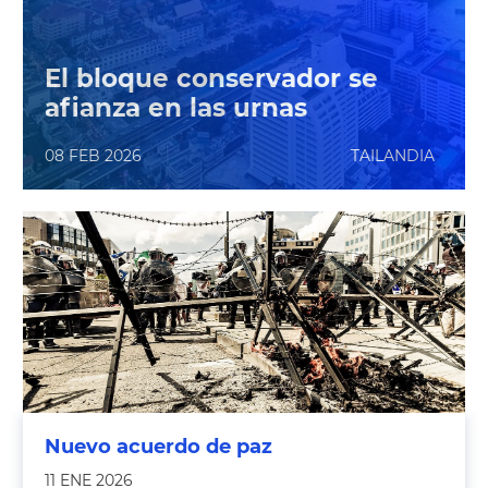
El bloque conservador se
afianza en las urnas
08 FEB 2026
TAILANDIA
Nuevo acuerdo de paz
11 ENE 2026