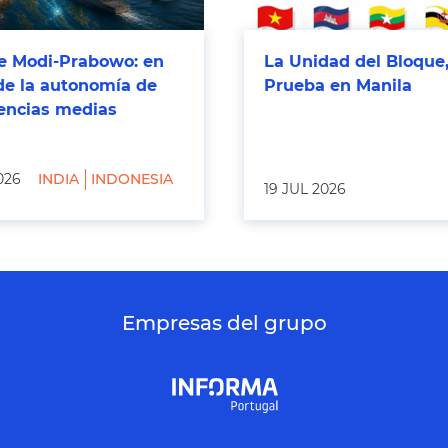
 Modi-Prabowo: en
La Unidad del Bloque,
de la autonomía de
Prueba en Manila
tencias medias
026
INDIA
INDONESIA
19 JUL 2026
Empresas del grupo