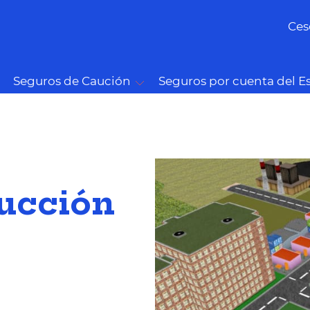
Ces
Seguros de Caución
Seguros por cuenta del E
rucción