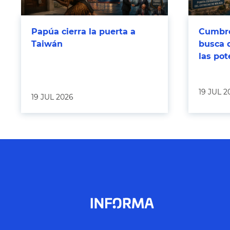
Papúa cierra la puerta a
Cumbre
Taiwán
busca 
las po
19 JUL 2
19 JUL 2026