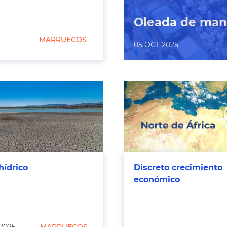
Oleada de man
MARRUECOS
05 OCT 2025
hídrico
Discreto crecimiento
económico