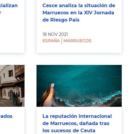
cializan
Cesce analiza la situación de
r
Marruecos en la XIV Jornada
de Riesgo País
18 NOV 2021
ESPAÑA
MARRUECOS
eados
La reputación internacional
de Marruecos, dañada tras
los sucesos de Ceuta