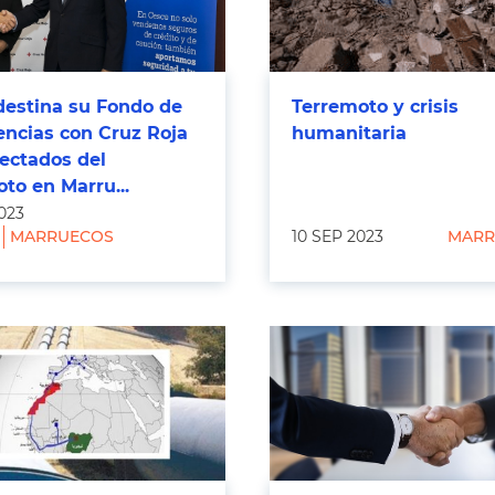
destina su Fondo de
Terremoto y crisis
ncias con Cruz Roja
humanitaria
fectados del
to en Marru...
023
MARRUECOS
10 SEP 2023
MARR