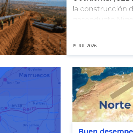
la construcción 
gaseoducto Niger
cumbre del grup
19 JUL 2026
Buen desempe