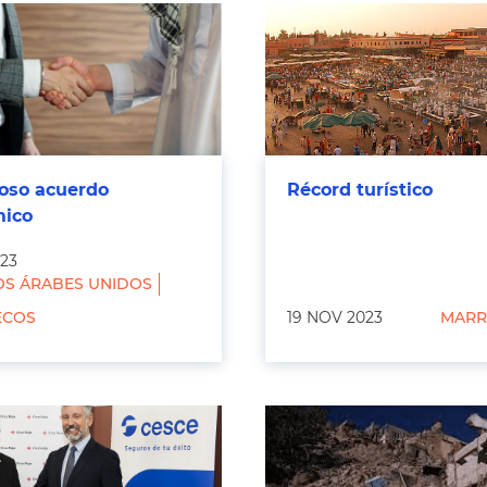
oso acuerdo
Récord turístico
ico
023
OS ÁRABES UNIDOS
ECOS
19 NOV 2023
MARR