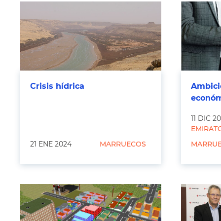
Crisis hídrica
Ambici
económ
11 DIC 2
EMIRAT
21 ENE 2024
MARRUECOS
MARRU