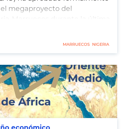
del megaproyecto del
ia-Marruecos durante la última
o, en Freetown.
MARRUECOS
NIGERIA
ño económico