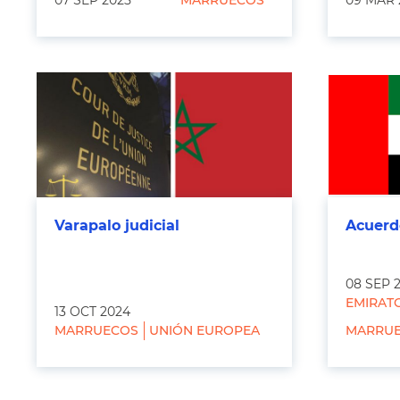
07 SEP 2025
MARRUECOS
09 MAR 
Varapalo judicial
Acuerd
08 SEP 
EMIRAT
13 OCT 2024
MARRUECOS
UNIÓN EUROPEA
MARRU