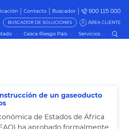
900 115 000
cación
Contacto
Buscador
BUSCADOR DE SOLUCIONES
ÁREA CLIENTE
stado
Cesce Riesgo País
Servicios
onstrucción de un gaseoducto
os
onómica de Estados de África
EAO) ha aprobado formalmente