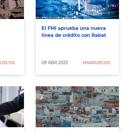
El FMI aprueba una nueva
línea de crédito con Rabat
UECOS
09 ABR 2023
MARRUECOS