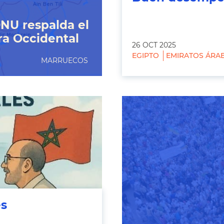
ONU respalda el
ra Occidental
26 OCT 2025
EGIPTO
EMIRATOS ÁRA
MARRUECOS
es