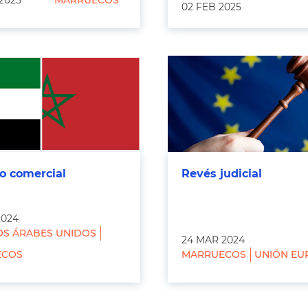
2025
MARRUECOS
02 FEB 2025
o comercial
Revés judicial
2024
OS ÁRABES UNIDOS
24 MAR 2024
ECOS
MARRUECOS
UNIÓN EU