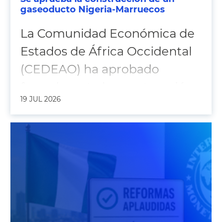
gaseoducto Nigeria-Marruecos
La Comunidad Económica de
Estados de África Occidental
(CEDEAO) ha aprobado
formalmente la construcción
19 JUL 2026
del megaproyecto del
gaseoducto Nigeria-
Marruecos durante la última
cumbre del grupo, en
Freetown.