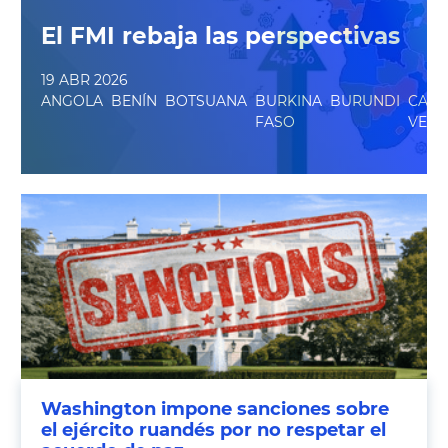
El FMI rebaja las perspectivas
19 ABR 2026
ANGOLA
BENÍN
BOTSUANA
BURKINA
BURUNDI
CAB
FASO
VERD
Washington impone sanciones sobre
el ejército ruandés por no respetar el