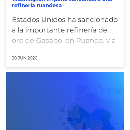
refinería ruandesa
Estados Unidos ha sancionado
a la importante refinería de
oro de Gasabo, en Ruanda, y a
dos de sus ejecutivos,
28 JUN 2026
acusándolos de contrabando
de minerales procedentes de
zonas controladas por los
rebeldes en la vecina
República Democrática del
Congo (RDC).