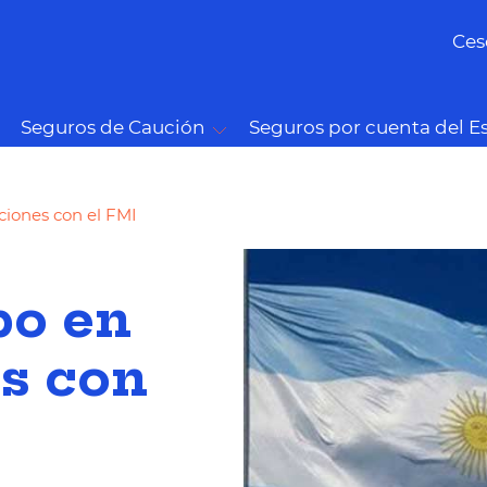
Ces
Seguros de Caución
Seguros por cuenta del E
ciones con el FMI
po en
es con