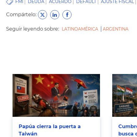
FMI
DEUDA
ACUERDO
DEFAULT
AJUSTE FISCAL
Compártelo:
Seguir leyendo sobre:
LATINOAMÉRICA
ARGENTINA
Papúa cierra la puerta a
Cumbre
Taiwán
busca 