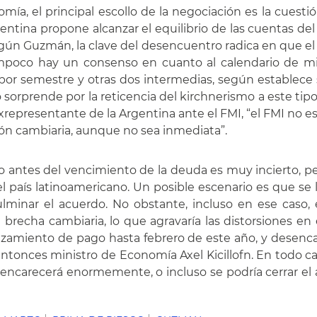
ía, el principal escollo de la negociación es la cuesti
ntina propone alcanzar el equilibrio de las cuentas del 
gún Guzmán, la clave del desencuentro radica en que el
poco hay un consenso en cuanto al calendario de misio
or semestre y otras dos intermedias, según establece 
orprende por la reticencia del kirchnerismo a este tipo
exrepresentante de la Argentina ante el FMI, “el FMI no e
ción cambiaria, aunque no sea inmediata”.
 antes del vencimiento de la deuda es muy incierto, per
l país latinoamericano. Un posible escenario es que se
minar el acuerdo. No obstante, incluso en ese caso
a brecha cambiaria, lo que agravaría las distorsiones en e
azamiento de pago hasta febrero de este año, y desenc
 entonces ministro de Economía Axel Kicillofn. En todo c
 encarecerá enormemente, o incluso se podría cerrar el 