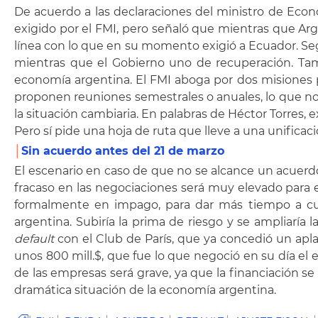
De acuerdo a las declaraciones del ministro de Econom
exigido por el FMI, pero señaló que mientras que Arge
línea con lo que en su momento exigió a Ecuador. Se
mientras que el Gobierno uno de recuperación. Tam
economía argentina. El FMI aboga por dos misiones p
proponen reuniones semestrales o anuales, lo que no s
la situación cambiaria. En palabras de Héctor Torres, 
Pero sí pide una hoja de ruta que lleve a una unifica
│
Sin acuerdo antes del 21 de marzo
El escenario en caso de que no se alcance un acuerdo
fracaso en las negociaciones será muy elevado para e
formalmente en impago, para dar más tiempo a cul
argentina. Subiría la prima de riesgo y se ampliaría l
default
con el Club de París, que ya concedió un apl
unos 800 mill.$, que fue lo que negoció en su día el
de las empresas será grave, ya que la financiación se
dramática situación de la economía argentina.