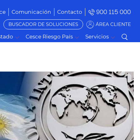
900 115 000
ce
Comunicación
Contacto
BUSCADOR DE SOLUCIONES
ÁREA CLIENTE
stado
Cesce Riesgo País
Servicios