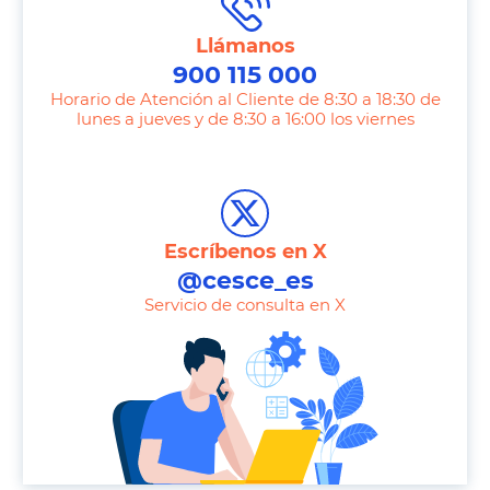
Llámanos
900 115 000
Horario de Atención al Cliente de 8:30 a 18:30 de
lunes a jueves y de 8:30 a 16:00 los viernes
T
e
l
e
Escríbenos en X
p
@cesce_es
h
Servicio de consulta en X
o
n
e