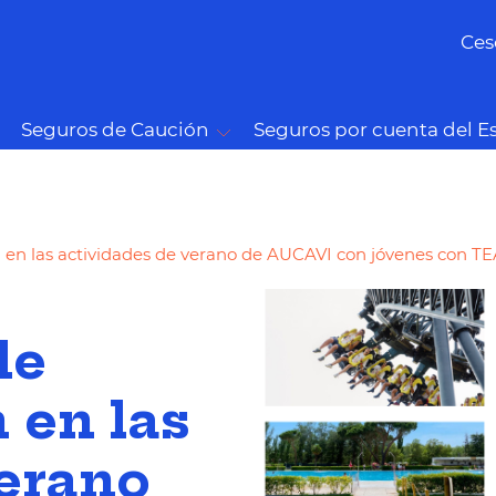
Ces
Seguros de Caución
Seguros por cuenta del E
n en las actividades de verano de AUCAVI con jóvenes con T
de
 en las
verano