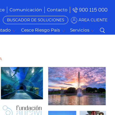
900 115 000
ce
Comunicación
Contacto
BUSCADOR DE SOLUCIONES
ÁREA CLIENTE
stado
Cesce Riesgo País
Servicios
EA