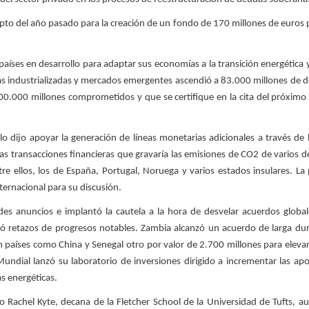
ipto del año pasado para la creación de un fondo de 170 millones de euros 
aíses en desarrollo para adaptar sus economías a la transición energética y
as industrializadas y mercados emergentes ascendió a 83.000 millones de d
0.000 millones comprometidos y que se certifique en la cita del próximo
lo dijo apoyar la generación de líneas monetarias adicionales a través de l
las transacciones financieras que gravaría las emisiones de CO2 de varios d
e ellos, los de España, Portugal, Noruega y varios estados insulares. La
ternacional para su discusión.
es anuncios e implantó la cautela a la hora de desvelar acuerdos global
jó retazos de progresos notables. Zambia alcanzó un acuerdo de larga dur
n países como China y Senegal otro por valor de 2.700 millones para elevar
ndial lanzó su laboratorio de inversiones dirigido a incrementar las apo
as energéticas.
no Rachel Kyte, decana de la Fletcher School de la Universidad de Tufts, 