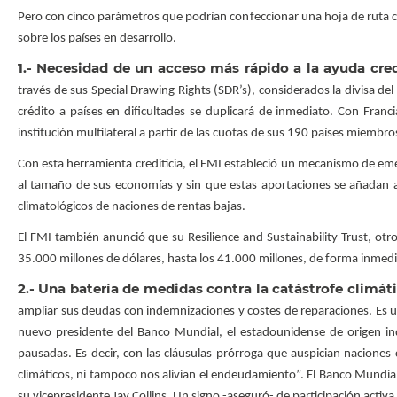
Pero con cinco parámetros que podrían confeccionar una hoja de ruta co
sobre los países en desarrollo.
1.- Necesidad de un acceso más rápido a la ayuda credi
través de sus Special Drawing Rights (SDR’s), considerados la divisa de
crédito a países en dificultades se duplicará de inmediato. Con Fra
institución multilateral a partir de las cuotas de sus 190 países miembro
Con esta herramienta crediticia, el FMI estableció un mecanismo de em
al tamaño de sus economías y sin que estas aportaciones se añadan a
climatológicos de naciones de rentas bajas.
El FMI también anunció que su Resilience and Sustainability Trust, otr
35.000 millones de dólares, hasta los 41.000 millones, de forma inmedia
2.- Una batería de medidas contra la catástrofe climáti
ampliar sus deudas con indemnizaciones y costes de reparaciones. Es un
nuevo presidente del Banco Mundial, el estadounidense de origen i
pausadas. Es decir, con las cláusulas prórroga que auspician naciones
climáticos, ni tampoco nos alivian el endeudamiento”. El Banco Mundial
su vicepresidente Jay Collins. Un signo -aseguró- de participación activ