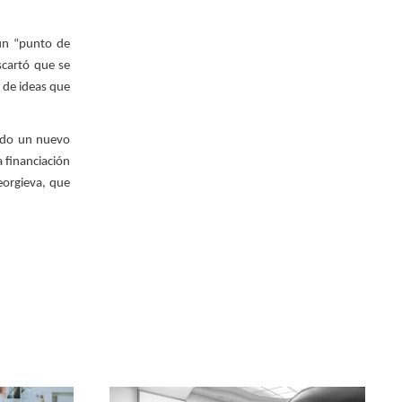
 un “punto de
scartó que se
a de ideas que
cido un nuevo
a financiación
eorgieva, que