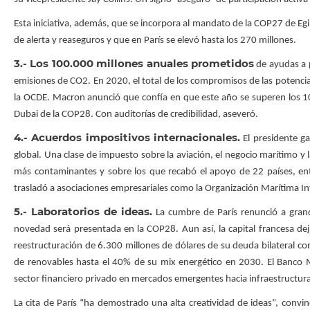
Esta iniciativa, además, que se incorpora al mandato de la COP27 de Eg
de alerta y reaseguros y que en París se elevó hasta los 270 millones.
3.- Los 100.000 millones anuales prometidos
de ayudas a p
emisiones de CO2. En 2020, el total de los compromisos de las potenci
la OCDE. Macron anunció que confía en que este año se superen los 10
Dubai de la COP28. Con auditorías de credibilidad, aseveró.
4.- Acuerdos impositivos internacionales.
El presidente ga
global. Una clase de impuesto sobre la aviación, el negocio marítimo y 
más contaminantes y sobre los que recabó el apoyo de 22 países, entr
trasladó a asociaciones empresariales como la Organización Marítima In
5.- Laboratorios de ideas.
La cumbre de París renunció a grand
novedad será presentada en la COP28. Aun así, la capital francesa de
reestructuración de 6.300 millones de dólares de su deuda bilateral co
de renovables hasta el 40% de su mix energético en 2030. El Banco Mu
sector financiero privado en mercados emergentes hacia infraestructur
La cita de París “ha demostrado una alta creatividad de ideas”, convi