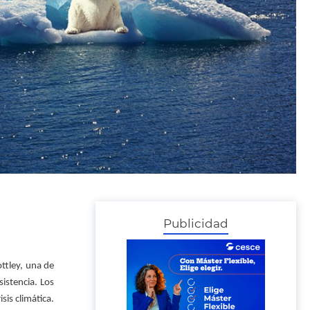
Publicidad
ttley, una de
istencia. Los
sis climática.