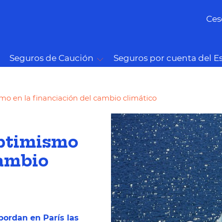
Ces
Seguros de Caución
Seguros por cuenta del E
mo en la financiación del cambio climático
optimismo
cambio
bordan en París las