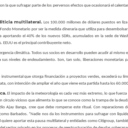
n la que sufragar parte de los perversos efectos que ocasionará el calenta
ticia multilateral.
Los 100.000 millones de dólares puestos en liza
l Fondo Monetario por ser la medida dineraria que utiliza para desembolsar 
ncia aportando el 40% de los nuevos SDRs, acumulados en la sede de Was
s. EEUU es el principal contribuyente neto.
ergencia climática. Todos sus socios en desarrollo pueden acudir al mismo 
 sus niveles de endeudamiento. Son, tan solo, liberaciones monetarias p
o instrumental que otorga financiación a proyectos verdes, excederá su lími
ta, con intención de ampliar el año que viene esta partida hasta los 60.000
ca.
El impacto de la meteorología es cada vez más extremo, lo que fuerza a
 círculo vicioso que alimenta lo que se conoce como la trampa de la deuda 
ndio Ajay Banga, cree que debe romperse este ritual. Con reparaciones
 como Barbados. “Nadie nos da los instrumentos para sufragar con liquide
 quiere aportar esta pausa multilateral y entidades como Citigroup, tambié
a del sector privado en los procesos de reestructuración de deudas soberana