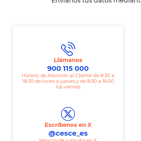
Envíanos tus datos mediante
Llámanos
900 115 000
Horario de Atención al Cliente de 8:30 a
18:30 de lunes a jueves y de 8:30 a 16:00
los viernes
T
e
l
e
Escríbenos en X
p
@cesce_es
h
Servicio de consulta en X