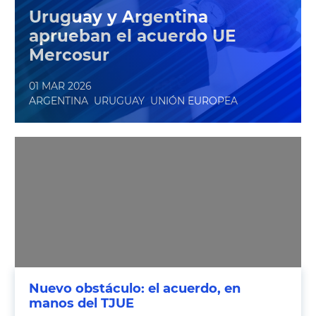
Europeo aprobó una
Uruguay y Argentina
resolución para pedir al
aprueban el acuerdo UE
Mercosur
Tribunal de Justicia de la UE
un dictamen sobre el encaje
01 MAR 2026
ARGENTINA
URUGUAY
UNIÓN EUROPEA
jurídico del acuerdo en los
Tratados de la Unión.
Nuevo obstáculo: el acuerdo, en
manos del TJUE