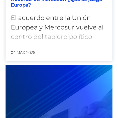
Europa?
El acuerdo entre la Unión
Europea y Mercosur vuelve al
centro del tablero político
europeo. Firmado después de
04 MAR 2026
casi tres décadas de
negociaciones, entra en su
fase decisiva: la ratificación. La
urgencia estratégica choca
con una Eurocámara
fragmentada. El 21 de enero
de 2026, el Parlamento