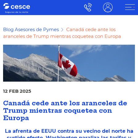
Blog Asesores de Pymes
Canadá cede ante los
aranceles de Trump mientras coquetea con Europa
12 FEB 2025
Canadá cede ante los aranceles de
Trump mientras coquetea con
Europa
La afrenta de EEUU contra su vecino del norte ha
surtido efecto. Washington paraliza las tarifas y