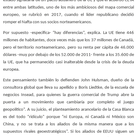
estado signataria de un pacto aduanero de la UE y que el acuerdo CETA
entre ambas latitudes, uno de los más ambiciosos del mapa comercial
europeo, se rubricó en 2017, cuando el líder republicano decidió
romper el Nafta con sus socios norteamericanos.
Por supuesto -especifica- “hay diferencias”, explica. La UE tiene 446
millones de habitantes, doce veces más que los 37 millones de Canadá,
pero el territorio norteamericano, pero su renta per cápita de 46.000
dólares -muy por debajo de los 52.000 de 2011- frente a los 35.600 de
la UE, que ha permanecido casi inalterable desde la crisis de la deuda
europea.
Este pensamiento también lo defienden John Hulsman, dueño de la
consultora global que lleva su apellido y Boris Liedtke, de la escuela de
negocios Insead, para quienes la guerra comercial de Trump abre la
puerta a un movimiento que cambiaría por completo el juego
geopolítico”. A su juicio, el planteamiento arancelario de la Casa Blanca
es del todo “ridículo” porque “ni Europa, ni Canadá ni México son
China, y no se trata a los aliados de la misma manera que a los
supuestos rivales geoestratégicos”. Si los aliados de EEUU siguen un