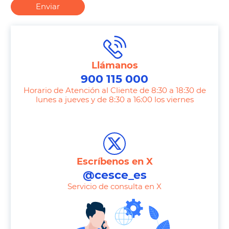
Enviar
Llámanos
900 115 000
Horario de Atención al Cliente de 8:30 a 18:30 de
lunes a jueves y de 8:30 a 16:00 los viernes
T
e
l
e
Escríbenos en X
p
@cesce_es
h
Servicio de consulta en X
o
n
e