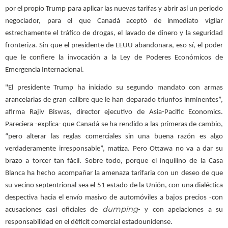
por el propio Trump para aplicar las nuevas tarifas y abrir así un periodo
negociador, para el que Canadá aceptó de inmediato vigilar
estrechamente el tráfico de drogas, el lavado de dinero y la seguridad
fronteriza. Sin que el presidente de EEUU abandonara, eso sí, el poder
que le confiere la invocación a la Ley de Poderes Económicos de
Emergencia Internacional.
"El presidente Trump ha iniciado su segundo mandato con armas
arancelarias de gran calibre que le han deparado triunfos inminentes”,
afirma Rajiv Biswas, director ejecutivo de Asia-Pacific Economics.
Pareciera -explica- que Canadá se ha rendido a las primeras de cambio,
“pero alterar las reglas comerciales sin una buena razón es algo
verdaderamente irresponsable”, matiza. Pero Ottawa no va a dar su
brazo a torcer tan fácil. Sobre todo, porque el inquilino de la Casa
Blanca ha hecho acompañar la amenaza tarifaria con un deseo de que
su vecino septentrional sea el 51 estado de la Unión, con una dialéctica
despectiva hacia el envío masivo de automóviles a bajos precios -con
dumping
acusaciones casi oficiales de
- y con apelaciones a su
responsabilidad en el déficit comercial estadounidense.