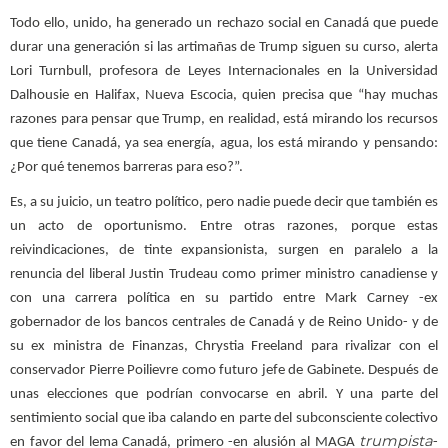
Todo ello, unido, ha generado un rechazo social en Canadá que puede
durar una generación si las artimañas de Trump siguen su curso, alerta
Lori Turnbull, profesora de Leyes Internacionales en la Universidad
Dalhousie en Halifax, Nueva Escocia, quien precisa que “hay muchas
razones para pensar que Trump, en realidad, está mirando los recursos
que tiene Canadá, ya sea energía, agua, los está mirando y pensando:
¿Por qué tenemos barreras para eso?”.
Es, a su juicio, un teatro político, pero nadie puede decir que también es
un acto de oportunismo. Entre otras razones, porque estas
reivindicaciones, de tinte expansionista, surgen en paralelo a la
renuncia del liberal Justin Trudeau como primer ministro canadiense y
con una carrera política en su partido entre Mark Carney -ex
gobernador de los bancos centrales de Canadá y de Reino Unido- y de
su ex ministra de Finanzas, Chrystia Freeland para rivalizar con el
conservador Pierre Poilievre como futuro jefe de Gabinete. Después de
unas elecciones que podrían convocarse en abril. Y una parte del
sentimiento social que iba calando en parte del subconsciente colectivo
trumpista
en favor del lema Canadá, primero -en alusión al MAGA
-