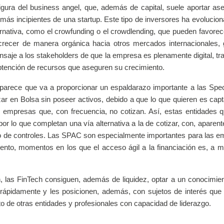
igura del business angel, que, además de capital, suele aportar as
más incipientes de una startup. Este tipo de inversores ha evolucion
ernativa, como el crowfunding o el crowdlending, que pueden favorece
 crecer de manera orgánica hacia otros mercados internacionales, 
mensaje a los stakeholders de que la empresa es plenamente digital, t
btención de recursos que aseguren su crecimiento.
 parece que va a proporcionar un espaldarazo importante a las Spe
r en Bolsa sin poseer activos, debido a que lo que quieren es capt
empresas que, con frecuencia, no cotizan. Así, estas entidades 
r lo que completan una vía alternativa a la de cotizar, con, aparen
 de controles. Las SPAC son especialmente importantes para las 
iento, momentos en los que el acceso ágil a la financiación es, a
las FinTech consiguen, además de liquidez, optar a un conocimie
ápidamente y les posicionen, además, con sujetos de interés que
to de otras entidades y profesionales con capacidad de liderazgo.