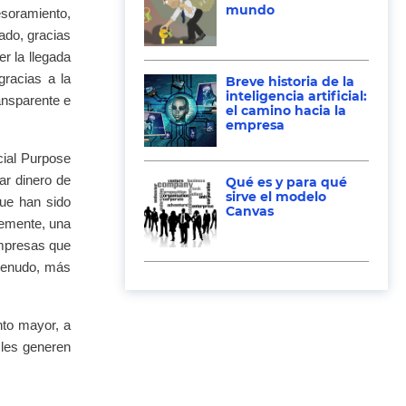
mundo
esoramiento,
ado, gracias
r la llegada
gracias a la
Breve historia de la
inteligencia artificial:
ransparente e
el camino hacia la
empresa
cial Purpose
ar dinero de
Qué es y para qué
sirve el modelo
que han sido
Canvas
temente, una
empresas que
 menudo, más
nto mayor, a
 les generen