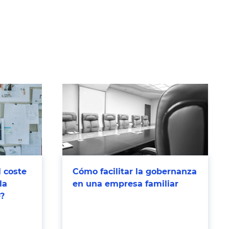
l coste
Cómo facilitar la gobernanza
la
en una empresa familiar
e?