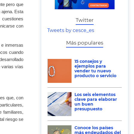
nte pero que
n ajena. Esta
 cuestiones
Twitter
unicarse con
Tweets by cesce_es
Más populares
s e inmersas
ancos cuando
desarrollado
15 consejos y
ejemplos para
e varias vías
vender tu nuevo
producto o servicio
Los seis elementos
res que, con
clave para elaborar
un buen
particulares,
presupuesto
 familiares,
tal riesgo se
Conoce los países
más endeudados del