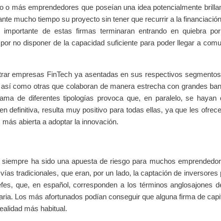
no o más emprendedores que poseían una idea potencialmente brilla
ante mucho tiempo su proyecto sin tener que recurrir a la financiació
 importante de estas firmas terminaran entrando en quiebra por
o por no disponer de la capacidad suficiente para poder llegar a com
ntrar empresas FinTech ya asentadas en sus respectivos segmento
ón, así como otras que colaboran de manera estrecha con grandes b
ma de diferentes tipologías provoca que, en paralelo, se hayan 
n definitiva, resulta muy positivo para todas ellas, ya que les ofrec
z más abierta a adoptar la innovación.
vo siempre ha sido una apuesta de riesgo para muchos emprendedo
 vías tradicionales, que eran, por un lado, la captación de inversores 
fes, que, en español, corresponden a los términos anglosajones de
ancaria. Los más afortunados podían conseguir que alguna firma de capi
realidad más habitual.