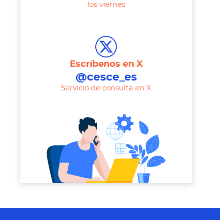
los viernes
T
e
l
e
Escríbenos en X
p
@cesce_es
h
Servicio de consulta en X
o
n
e