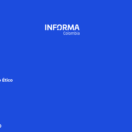
 Ético
o