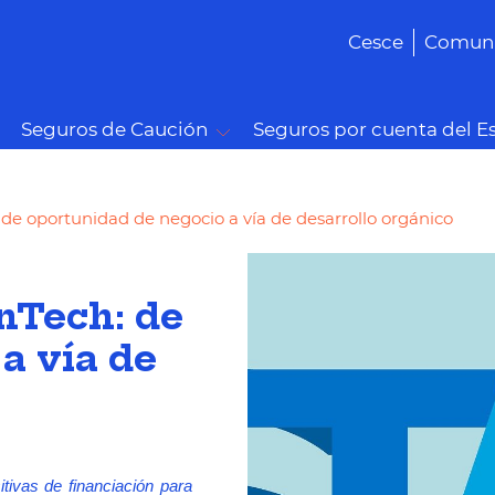
Cesce
Comuni
Seguros de Caución
Seguros por cuenta del E
: de oportunidad de negocio a vía de desarrollo orgánico
inTech: de
a vía de
itivas de financiación para