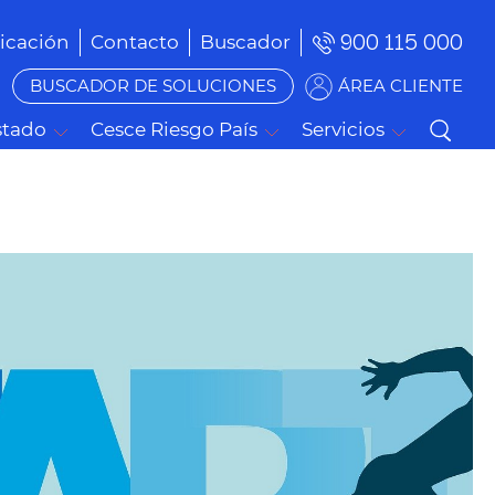
900 115 000
cación
Contacto
Buscador
BUSCADOR DE SOLUCIONES
ÁREA CLIENTE
stado
Cesce Riesgo País
Servicios