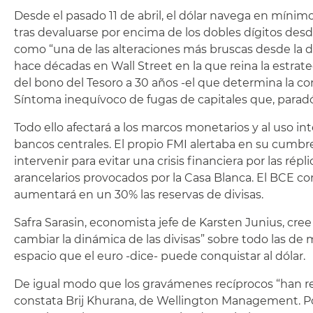
Desde el pasado 11 de abril, el dólar navega en mínimo
tras devaluarse por encima de los dobles dígitos desd
como “una de las alteraciones más bruscas desde la 
hace décadas en Wall Street en la que reina la estrat
del bono del Tesoro a 30 años -el que determina la co
Síntoma inequívoco de fugas de capitales que, parad
Todo ello afectará a los marcos monetarios y al uso in
bancos centrales. El propio FMI alertaba en su cumbr
intervenir para evitar una crisis financiera por las r
arancelarios provocados por la Casa Blanca. El BCE c
aumentará en un 30% las reservas de divisas.
Safra Sarasin, economista jefe de Karsten Junius, cre
cambiar la dinámica de las divisas” sobre todo las de
espacio que el euro -dice- puede conquistar al dólar.
De igual modo que los gravámenes recíprocos “han rever
constata Brij Khurana, de Wellington Management. Po