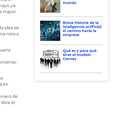
mundo
mayo, ya
de mayor
Breve historia de la
inteligencia artificial:
la idea de
el camino hacia la
una nota a
empresa
cuarta
Qué es y para qué
sirve el modelo
Canvas
 consenso
de
tá en
nciero de
ibra, el