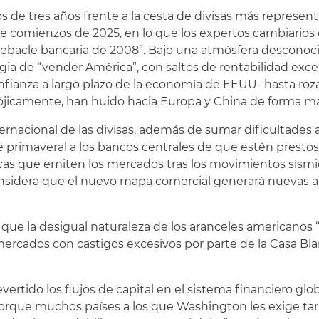
s de tres años frente a la cesta de divisas más represent
e comienzos de 2025, en lo que los expertos cambiarios c
debacle bancaria de 2008”. Bajo una atmósfera desconoc
egia de “vender América”, con saltos de rentabilidad exc
nfianza a largo plazo de la economía de EEUU- hasta roza
ójicamente, han huido hacia Europa y China de forma m
ternacional de las divisas, además de sumar dificultades a
e primaveral a los bancos centrales de que estén prestos
éplicas que emiten los mercados tras los movimientos sísm
onsidera que el nuevo mapa comercial generará nuevas al
e que la desigual naturaleza de los aranceles americanos 
 mercados con castigos excesivos por parte de la Casa Bl
tido los flujos de capital en el sistema financiero glob
rque muchos países a los que Washington les exige tari