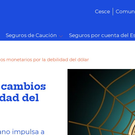
Cesce
Comuni
Seguros de Caución
Seguros por cuenta del E
s monetarios por la debilidad del dólar
 cambios
idad del
cano impulsa a