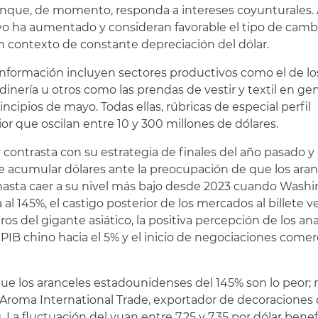
nque, de momento, responda a intereses coyunturales
o ha aumentado y consideran favorable el tipo de camb
un contexto de constante depreciación del dólar.
información incluyen sectores productivos como el de lo
rdinería u otros como las prendas de vestir y textil en ge
cipios de mayo. Todas ellas, rúbricas de especial perfil
or que oscilan entre 10 y 300 millones de dólares.
 contrasta con su estrategia de finales del año pasado y
 acumular dólares ante la preocupación de que los aran
, hasta caer a su nivel más bajo desde 2023 cuando Wash
l 145%, el castigo posterior de los mercados al billete v
ros del gigante asiático, la positiva percepción de los ana
 PIB chino hacia el 5% y el inicio de negociaciones comer
ue los aranceles estadounidenses del 145% son lo peor;
e Aroma International Trade, exportador de decoraciones
La fluctuación del yuan entre 7,25 y 7,35 por dólar benefi