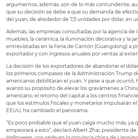
argumentos, además, son de lo más contundente, au
que su decisión se debe a que su demanda de efectiv
del yuan, de alrededor de 7,3 unidades por dólar, en 
Además, las empresas consultadas por la agencia de 
muebles, la cerámica, la iluminación decorativa y la ja
entrevistadas en la Feria de Cantón (Guangdong) a prin
exportador y con ingresos anuales por ventas al exteri
La decisión de los exportadores de abandonar el dólar
los primeros compases de la Administración Trump de
americanos debilitaran el yuan. Y pese a que ocurrió
avanzó su propósito de elevar los gravámenes a China a
americano, el retorno del capital a los centros financie
que los estímulos fiscales y monetarios impulsarán el
EEUU, ha cambiado el panorama.
“Es poco probable que el yuan caiga mucho más, ya q
empeorará a esto”, declaró Albert Zhai, presidente d
Halloween, con sede en la provincia china de Liaoning. 