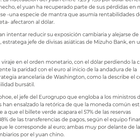
e hecho, el yuan ha recuperado parte de sus pérdidas en 
nse -una especie de mantra que asumía rentabilidades 
ta- afectaron al dólar.
n intentar reducir su exposición cambiaria y alejarse de 
estratega jefe de divisas asiáticas de Mizuho Bank, en 
viraje en el orden monetario, con el dólar perdiendo la 
te la paridad con el euro al inicio de la andadura de la
trategia arancelaria de Washington, como la describe el
ilidad bursátil.
hoe, el jefe del Eurogrupo que engloba a los ministros 
más han ensalzado la retórica de que la moneda común es
e a que el billete verde acapara el 57% de las reservas
 88% de las transferencias de pagos, según el equipo fina
que le corresponde al euro; ambas muy por delante de la l
mbiarios por el yuan chino.