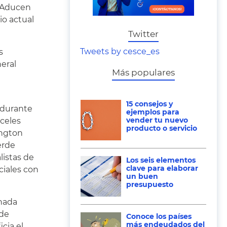
. Aducen
io actual
Twitter
Tweets by cesce_es
s
neral
Más populares
15 consejos y
 durante
ejemplos para
vender tu nuevo
celes
producto o servicio
ington
erde
listas de
Los seis elementos
clave para elaborar
ciales con
un buen
presupuesto
 nada
 de
Conoce los países
más endeudados del
cia el