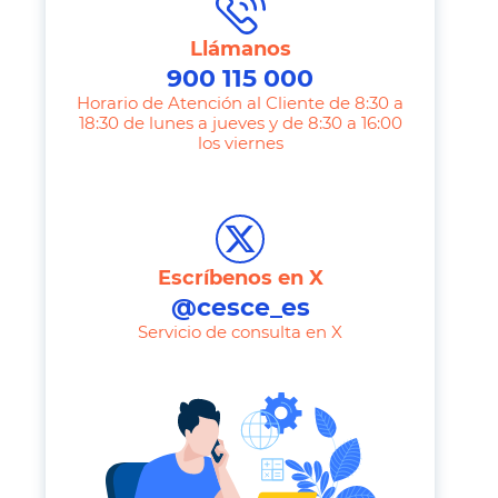
Llámanos
900 115 000
Horario de Atención al Cliente de 8:30 a
18:30 de lunes a jueves y de 8:30 a 16:00
los viernes
T
e
l
e
Escríbenos en X
p
@cesce_es
h
Servicio de consulta en X
o
n
e