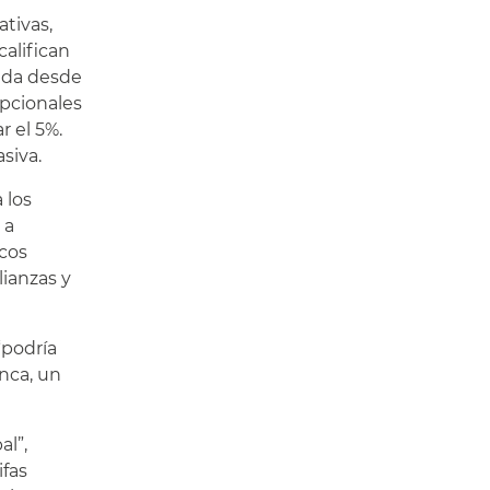
ativas,
alifican
ida desde
epcionales
r el 5%.
asiva.
 los
 a
icos
ianzas y
“podría
anca, un
al”,
fas