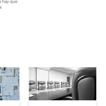
ue hay que
a