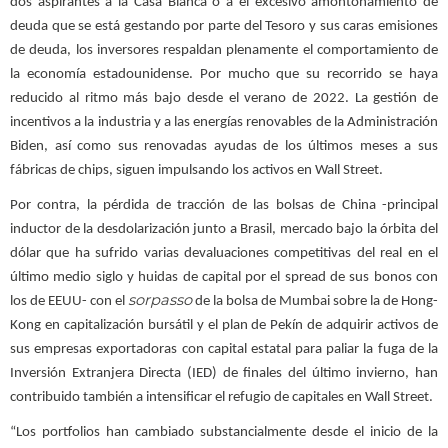
dos aspirantes a la Casa Blanca o a el excesivo amontonamiento de
deuda que se está gestando por parte del Tesoro y sus caras emisiones
de deuda, los inversores respaldan plenamente el comportamiento de
la economía estadounidense. Por mucho que su recorrido se haya
reducido al ritmo más bajo desde el verano de 2022. La gestión de
incentivos a la industria y a las energías renovables de la Administración
Biden, así como sus renovadas ayudas de los últimos meses a sus
fábricas de chips, siguen impulsando los activos en Wall Street.
Por contra, la pérdida de tracción de las bolsas de China -principal
inductor de la desdolarización junto a Brasil, mercado bajo la órbita del
dólar que ha sufrido varias devaluaciones competitivas del real en el
último medio siglo y huidas de capital por el spread de sus bonos con
sorpasso
los de EEUU- con el
de la bolsa de Mumbai sobre la de Hong-
Kong en capitalización bursátil y el plan de Pekín de adquirir activos de
sus empresas exportadoras con capital estatal para paliar la fuga de la
Inversión Extranjera Directa (IED) de finales del último invierno, han
contribuido también a intensificar el refugio de capitales en Wall Street.
“Los portfolios han cambiado substancialmente desde el inicio de la