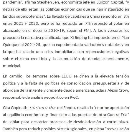
pandemia”, afirma Stephen Jen, economista jefe en Eurizon Capital, “y
detrás de ello están las políticas económicas que se han instaurado en
las dos superpotencias”. La llegada de capitales a China remontó un 3%
entre 2021 y 2023, pero se ha reducido un 7% respecto al volumen
alcanzado en el decenio 2010-19, según el FMI. A los inversores les
preocupa la narrativa planificada que Xi Jinping ha impuesto en el Plan
Quinquenal 2021-25, que ha experimentado variaciones notables y en
la que ha calado una crisis inmobiliaria con repercusiones negativas
sobre el clima crediticio y la acumulación de deuda; especialmente,
municipal.
En cambio, los temores sobre EEUU se ciñen a la elevada tensión
política y a la falta de políticas de consolidación presupuestaria y de
abordaje de la ingente y creciente deuda americana, aclara Alexis Crow,
responsable de análisis geopolítico en PwC.
número dos
Gita Gopinath,
del Fondo, resalta la “enorme aportación
al equilibrio económico y financiero a las puertas de otra Guerra Fría”
del dólar para descartar procesos de desdolarización a corto plazo.
shocks
También para reducir posibles
globales, en plena “reevaluación