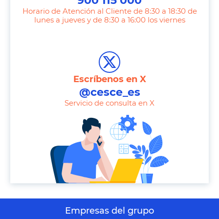
900 115 000
Horario de Atención al Cliente de 8:30 a 18:30 de
lunes a jueves y de 8:30 a 16:00 los viernes
T
e
l
e
Escríbenos en X
p
@cesce_es
h
Servicio de consulta en X
o
n
e
Empresas del grupo