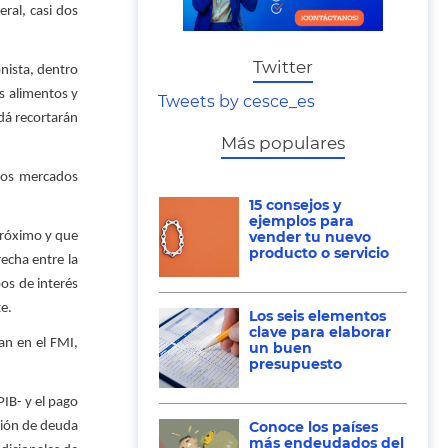
eral, casi dos
Twitter
onista, dentro
s alimentos y
Tweets by cesce_es
dá recortarán
Más populares
 los mercados
15 consejos y
ejemplos para
vender tu nuevo
 próximo y que
producto o servicio
echa entre la
ipos de interés
e.
Los seis elementos
clave para elaborar
an en el FMI,
un buen
presupuesto
IB- y el pago
Conoce los países
sión de deuda
más endeudados del