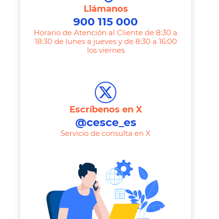
Llámanos
900 115 000
Horario de Atención al Cliente de 8:30 a
18:30 de lunes a jueves y de 8:30 a 16:00
los viernes
T
e
l
e
Escríbenos en X
p
@cesce_es
h
Servicio de consulta en X
o
n
e