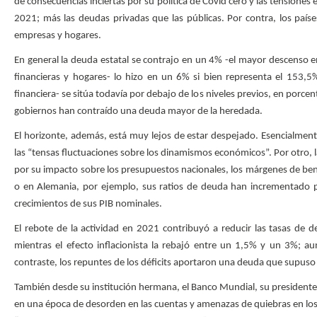
de consecuencias inciertas por su política de Covid cero y las tensiones 
2021; más las deudas privadas que las públicas. Por contra, los paíse
empresas y hogares.
En general la deuda estatal se contrajo en un 4% -el mayor descenso e
financieras y hogares- lo hizo en un 6% si bien representa el 153,5
financiera- se sitúa todavía por debajo de los niveles previos, en porcen
gobiernos han contraído una deuda mayor de la heredada.
El horizonte, además, está muy lejos de estar despejado. Esencialment
las “tensas fluctuaciones sobre los dinamismos económicos”. Por otro, la
por su impacto sobre los presupuestos nacionales, los márgenes de benef
o en Alemania, por ejemplo, sus ratios de deuda han incrementado p
crecimientos de sus PIB nominales.
El rebote de la actividad en 2021 contribuyó a reducir las tasas de
mientras el efecto inflacionista la rebajó entre un 1,5% y un 3%;
contraste, los repuntes de los déficits aportaron una deuda que supuso 
También desde su institución hermana, el Banco Mundial, su president
en una época de desorden en las cuentas y amenazas de quiebras en los s