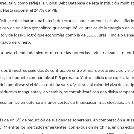
res, tal y como refleja la Global Debt Database de esta institución multilat
s. Hasta suponer el 247% del PIB.
 FMI-, se destinaron una batería de recursos para contener la espiral inflaci
r y de un clima geopolítico que catapultó los precios de la energía y de lo
ento y de los IPC logró que economías como la de EEUU, Brasil, India o Cana
lizado del dinero.
 raya el endeudamiento; ni entre las potencias industrializadas, ni en
 dos trimestres seguidos de contracción entre el final de este ejercicio y el
res, un boquete comparable al PIB germano. Y otro indicio que explica la br
rally
ría ampliarse si el dólar continúa su
alcista, al calor del alza de los t
 productivo menguante y, en cambio, se contabilizará con una divisa rampant
s economías en deterioro y unos costes de financiación más elevados, alert
 más de un 5% de reducción de sus deudas soberanas -en comparación a sus P
0. Mientras los mercados emergentes -con exclusión de China, en una eclo