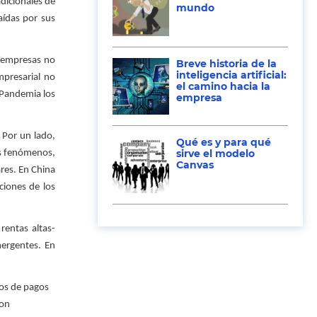
adicionales de
mundo
aídas por sus
e empresas no
Breve historia de la
inteligencia artificial:
mpresarial no
el camino hacia la
n Pandemia los
empresa
 Por un lado,
Qué es y para qué
sirve el modelo
bos fenómenos,
Canvas
res. En China
ciones de los
rentas altas-
mergentes. En
tos de pagos
con