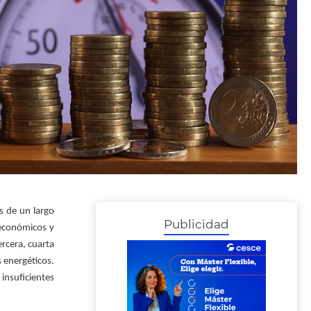
s de un largo
Publicidad
 económicos y
rcera, cuarta
s energéticos.
insuficientes