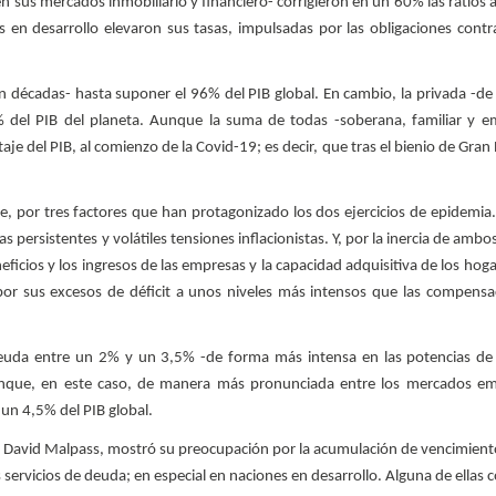
en sus mercados inmobiliario y financiero- corrigieron en un 60% las ratios 
s en desarrollo elevaron sus tasas, impulsadas por las obligaciones contr
n décadas- hasta suponer el 96% del PIB global. En cambio, la privada -d
% del PIB del planeta. Aunque la suma de todas -soberana, familiar y e
taje del PIB, al comienzo de la Covid-19; es decir, que tras el bienio de Gra
e, por tres factores que han protagonizado los dos ejercicios de epidemia.
s persistentes y volátiles tensiones inflacionistas. Y, por la inercia de am
icios y los ingresos de las empresas y la capacidad adquisitiva de los hoga
or sus excesos de déficit a unos niveles más intensos que las compensa
 deuda entre un 2% y un 3,5% -de forma más intensa en las potencias de 
 aunque, en este caso, de manera más pronunciada entre los mercados e
un 4,5% del PIB global.
e David Malpass, mostró su preocupación por la acumulación de vencimien
ervicios de deuda; en especial en naciones en desarrollo. Alguna de ellas 