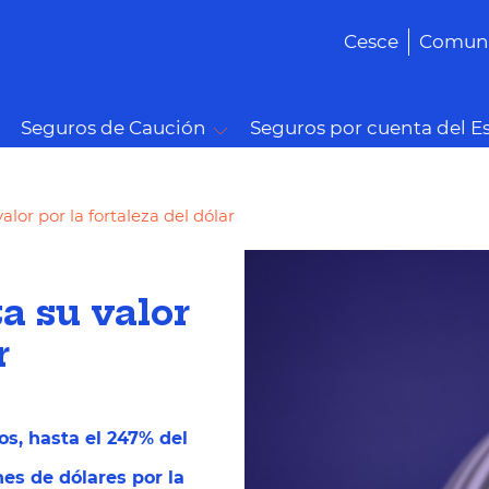
Cesce
Comuni
Seguros de Caución
Seguros por cuenta del E
or por la fortaleza del dólar
a su valor
r
s, hasta el 247% del
nes de dólares por la