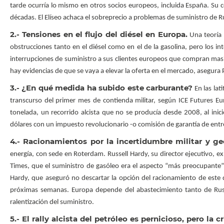
tarde ocurría lo mismo en otros socios europeos, incluida España. Su 
décadas. El Elíseo achaca el sobreprecio a problemas de suministro de Ru
2.- Tensiones en el flujo del diésel en Europa.
Una teoría 
obstrucciones tanto en el diésel como en el de la gasolina, pero los 
interrupciones de suministro a sus clientes europeos que compran masi
hay evidencias de que se vaya a elevar la oferta en el mercado, asegura
3.- ¿En qué medida ha subido este carburante?
En las lat
transcurso del primer mes de contienda militar, según ICE Futures Eu
tonelada, un recorrido alcista que no se producía desde 2008, al inici
dólares con un impuesto revolucionario -o comisión de garantía de entr
4.- Racionamientos por la incertidumbre militar y ge
energía, con sede en Roterdam. Russell Hardy, su director ejecutivo, e
Times, que el suministro de gasóleo era el aspecto “más preocupante”
Hardy, que aseguró no descartar la opción del racionamiento de este de
próximas semanas. Europa depende del abastecimiento tanto de Rusi
ralentización del suministro.
5.- El rally alcista del petróleo es pernicioso, pero la c