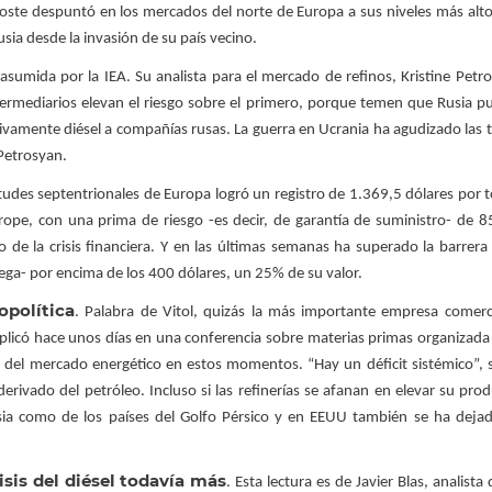
coste despuntó en los mercados del norte de Europa a sus niveles más altos
sia desde la invasión de su país vecino.
asumida por la IEA. Su analista para el mercado de refinos, Kristine Petr
intermediarios elevan el riesgo sobre el primero, porque temen que Rusia p
vamente diésel a compañías rusas. La guerra en Ucrania ha agudizado las 
 Petrosyan.
itudes septentrionales de Europa logró un registro de 1.369,5 dólares por t
rope, con una prima de riesgo -es decir, de garantía de suministro- de 8
o de la crisis financiera. Y en las últimas semanas ha superado la barrera
ega- por encima de los 400 dólares, un 25% de su valor.
opolítica
. Palabra de Vitol, quizás la más importante empresa comerc
xplicó hace unos días en una conferencia sobre materias primas organizada 
 del mercado energético en estos momentos. “Hay un déficit sistémico”, 
rivado del petróleo. Incluso si las refinerías se afanan en elevar su prod
a como de los países del Golfo Pérsico y en EEUU también se ha dejado
risis del diésel todavía más
. Esta lectura es de Javier Blas, analista