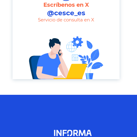
Escríbenos en X
p
@cesce_es
h
Servicio de consulta en X
o
n
e