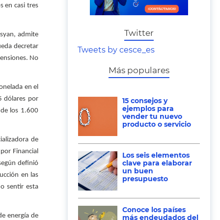
 en casi tres
Twitter
osyan, admite
ueda decretar
Tweets by cesce_es
tensiones. No
Más populares
onelada en el
5 dólares por
15 consejos y
ejemplos para
 de los 1.600
vender tu nuevo
producto o servicio
ializadora de
por Financial
Los seis elementos
clave para elaborar
según definió
un buen
ucción en las
presupuesto
 sentir esta
Conoce los países
 de energía de
más endeudados del