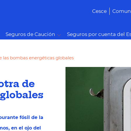
Cesce
Comuni
Seguros de Caución
Seguros por cuenta del E
e las bombas energéticas globales
otra de
globales
burante fósil de la
os, en el ojo del