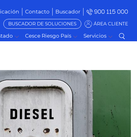
900 115 000
cación
Contacto
Buscador
BUSCADOR DE SOLUCIONES
ÁREA CLIENTE
stado
Cesce Riesgo País
Servicios