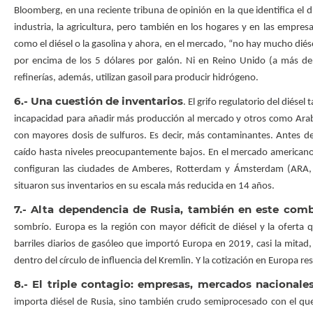
Bloomberg, en una reciente tribuna de opinión en la que identifica el d
industria, la agricultura, pero también en los hogares y en las empre
como el diésel o la gasolina y ahora, en el mercado, “no hay mucho diés
por encima de los 5 dólares por galón. Ni en Reino Unido (a más d
refinerías, además, utilizan gasoil para producir hidrógeno.
6.- Una cuestión de inventarios
. El grifo regulatorio del diés
incapacidad para añadir más producción al mercado y otros como Arab
con mayores dosis de sulfuros. Es decir, más contaminantes. Antes del
caído hasta niveles preocupantemente bajos. En el mercado americano, 
configuran las ciudades de Amberes, Rotterdam y Ámsterdam (ARA, s
situaron sus inventarios en su escala más reducida en 14 años.
7.- Alta dependencia de Rusia, también en este comb
sombrío. Europa es la región con mayor déficit de diésel y la oferta
barriles diarios de gasóleo que importó Europa en 2019, casi la mitad
dentro del círculo de influencia del Kremlin. Y la cotización en Europa r
8.- El triple contagio: empresas, mercados nacionales 
importa diésel de Rusia, sino también crudo semiprocesado con el que 