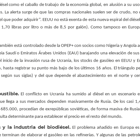
iésel como el caballo de trabajo de la economía global, en alusión a su uso
sas. La alerta surge de que las compras nacionales suelen ser de crudo, no
el que poder adquirir”. EEUU no está exenta de esta nueva espiral del diése
e 1,70 libras por litro o más de 8,5 por galón). Como tampoco en Euro
el también está controlado desde la OPEP+ con socios como Nigeria y Angola
ia Saudí o Emiratos Árabes Unidos (EAU) barajando una elevación de sus
 inicio de la invasión rusa de Ucrania, los stocks de gasóleo en EEUU y 
hasta registrar su punto más bajo de los últimos 16 años. El triángulo pe
egún sus siglas) y del que depende el abastecimiento en el norte y ce
ustible.
El conflicto en Ucrania ha sumido al diésel en un escenario 
 que llega a sus mercados dependen masivamente de Rusia. De los casi 1,
, 685.000, procedían de exrepúblicas soviéticas, de forma masiva de Rusia 
esulta determinante para establecer el precio en el resto del mundo.
y la industria del biodiésel.
El problema añadido en Europa es
terminan de elaborar el gasóleo en las refinerías. Y algunas de las petrol