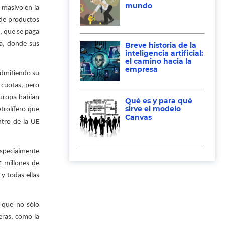
mundo
 masivo en la
 de productos
l, que se paga
pa, donde sus
Breve historia de la
inteligencia artificial:
el camino hacia la
empresa
 admitiendo su
 cuotas, pero
Europa habían
Qué es y para qué
sirve el modelo
trolífero que
Canvas
ntro de la UE
especialmente
4 millones de
y todas ellas
 que no sólo
eras, como la