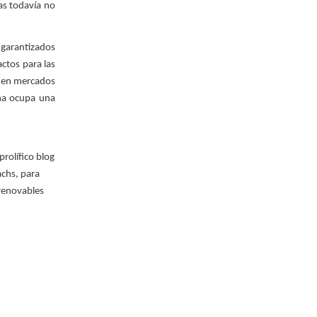
as todavía no
 garantizados
actos para las
s en mercados
ña ocupa una
prolífico blog
achs, para
 renovables