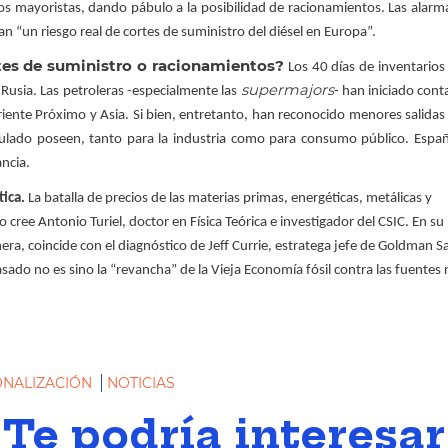
ros mayoristas, dando pábulo a la posibilidad de racionamientos. Las alarm
n “un riesgo real de cortes de suministro del diésel en Europa”.
tes de suministro o racionamientos?
Los 40 días de inventarios
supermajors
 Rusia. Las petroleras -especialmente las
- han iniciado cont
iente Próximo y Asia. Si bien, entretanto, han reconocido menores salida
lado poseen, tanto para la industria como para consumo público. Espa
ancia.
tica.
La batalla de precios de las materias primas, energéticas, metálicas y
o cree Antonio Turiel, doctor en Física Teórica e investigador del CSIC. En su 
anera, coincide con el diagnóstico de Jeff Currie, estratega jefe de Goldman S
sado no es sino la “revancha” de la Vieja Economía fósil contra las fuentes
ONALIZACIÓN
NOTICIAS
Te podría interesar