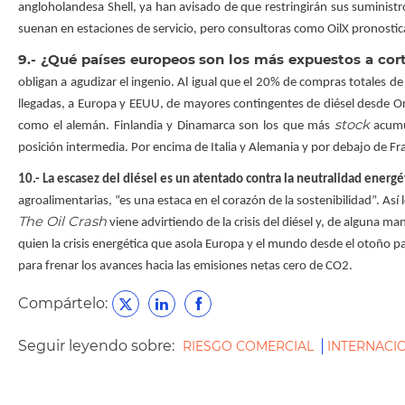
angloholandesa Shell, ya han avisado de que restringirán sus suminist
suenan en estaciones de servicio, pero consultoras como OilX pronostica
9.- ¿Qué países europeos son los más expuestos a cor
obligan a agudizar el ingenio. Al igual que el 20% de compras totales de
llegadas, a Europa y EEUU, de mayores contingentes de diésel desde Or
stock
como el alemán. Finlandia y Dinamarca son los que más
acumu
posición intermedia. Por encima de Italia y Alemania y por debajo de Fr
10.- La escasez del diésel es un atentado contra la neutralidad energé
agroalimentarias, “es una estaca en el corazón de la sostenibilidad”. Así l
The Oil Crash
viene advirtiendo de la crisis del diésel y, de alguna m
quien la crisis energética que asola Europa y el mundo desde el otoño pa
para frenar los avances hacia las emisiones netas cero de CO2.
Compártelo:
Seguir leyendo sobre:
RIESGO COMERCIAL
INTERNACI