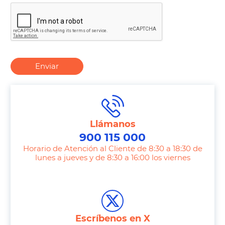
Enviar
Llámanos
900 115 000
Horario de Atención al Cliente de 8:30 a 18:30 de
lunes a jueves y de 8:30 a 16:00 los viernes
T
e
l
e
Escríbenos en X
p