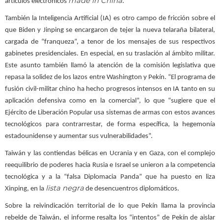
made in China
artículos electrónicos
.
También la Inteligencia Artificial (IA) es otro campo de fricción sobre el
que Biden y Jinping se encargaron de tejer la nueva telaraña bilateral,
cargada de “franqueza”, a tenor de los mensajes de sus respectivos
gabinetes presidenciales. En especial, en su traslación al ámbito militar.
Este asunto también llamó la atención de la comisión legislativa que
repasa la solidez de los lazos entre Washington y Pekín. “El programa de
fusión civil-militar chino ha hecho progresos intensos en IA tanto en su
aplicación defensiva como en la comercial”, lo que “sugiere que el
Ejército de Liberación Popular usa sistemas de armas con estos avances
tecnológicos para contrarrestar, de forma específica, la hegemonía
estadounidense y aumentar sus vulnerabilidades”.
Taiwán y las contiendas bélicas en Ucrania y en Gaza, con el complejo
reequilibrio de poderes hacia Rusia e Israel se unieron a la competencia
tecnológica y a la “falsa Diplomacia Panda” que ha puesto en liza
lista negra
Xinping, en la
de desencuentros diplomáticos.
Sobre la reivindicación territorial de lo que Pekín llama la provincia
rebelde de Taiwán, el informe resalta los “intentos” de Pekín de aislar