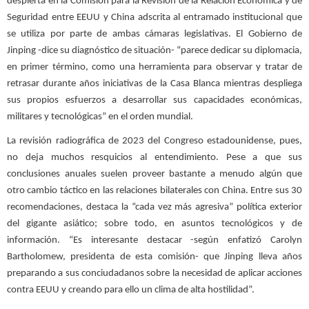
despierta en la Comisión para la Revisión de la Relación Económica y de
Seguridad entre EEUU y China adscrita al entramado institucional que
se utiliza por parte de ambas cámaras legislativas. El Gobierno de
Jinping -dice su diagnóstico de situación- “parece dedicar su diplomacia,
en primer término, como una herramienta para observar y tratar de
retrasar durante años iniciativas de la Casa Blanca mientras despliega
sus propios esfuerzos a desarrollar sus capacidades económicas,
militares y tecnológicas” en el orden mundial.
La revisión radiográfica de 2023 del Congreso estadounidense, pues,
no deja muchos resquicios al entendimiento. Pese a que sus
conclusiones anuales suelen proveer bastante a menudo algún que
otro cambio táctico en las relaciones bilaterales con China. Entre sus 30
recomendaciones, destaca la “cada vez más agresiva” política exterior
del gigante asiático; sobre todo, en asuntos tecnológicos y de
información. “Es interesante destacar -según enfatizó Carolyn
Bartholomew, presidenta de esta comisión- que Jinping lleva años
preparando a sus conciudadanos sobre la necesidad de aplicar acciones
contra EEUU y creando para ello un clima de alta hostilidad”.