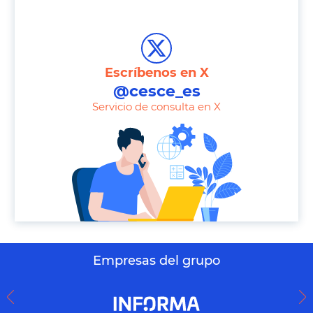
T
e
l
e
Escríbenos en X
p
@cesce_es
h
Servicio de consulta en X
o
n
e
Empresas del grupo