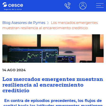
Blog Asesores de Pymes
Los mercados emergentes
muestran resiliencia al encarecimiento crediticio
14 AGO 2024
Los mercados emergentes muestran
resiliencia al encarecimiento
crediticio
En contra de episodios precedentes, los flujos de
capital hacia las latitudes emergentes mantienen