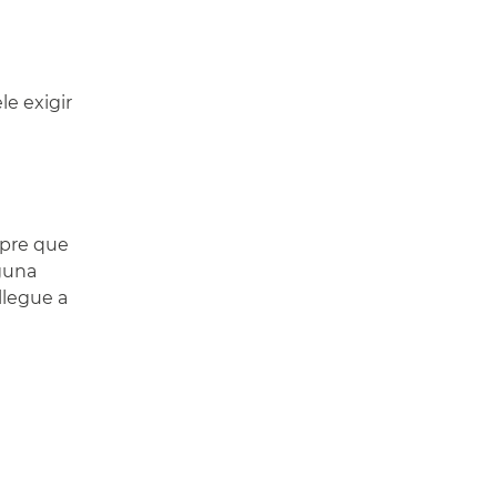
le exigir
mpre que
lguna
llegue a