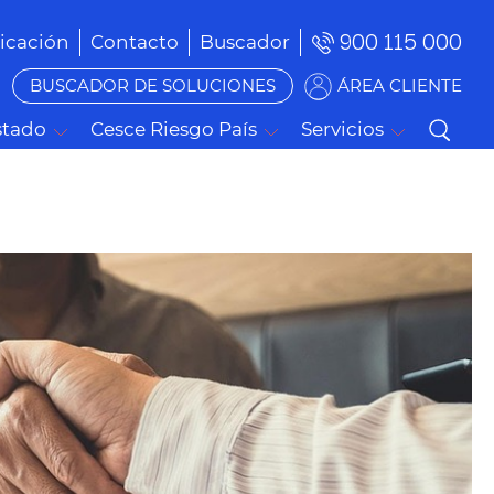
900 115 000
cación
Contacto
Buscador
BUSCADOR DE SOLUCIONES
ÁREA CLIENTE
stado
Cesce Riesgo País
Servicios