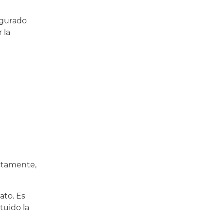
egurado
 la
ectamente,
ato. Es
tuido la