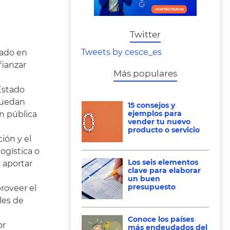
Twitter
Tweets by cesce_es
dado en
fianzar
Más populares
Estado
 puedan
15 consejos y
ejemplos para
ón pública
vender tu nuevo
producto o servicio
ión y el
ogística o
Los seis elementos
e aportar
clave para elaborar
un buen
presupuesto
roveer el
les de
Conoce los países
or
más endeudados del