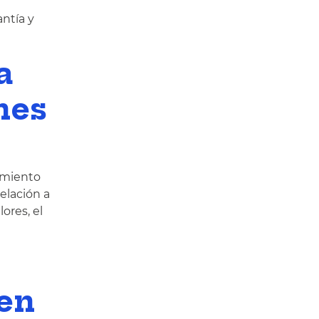
ntía y
a
nes
limiento
elación a
ores, el
ren