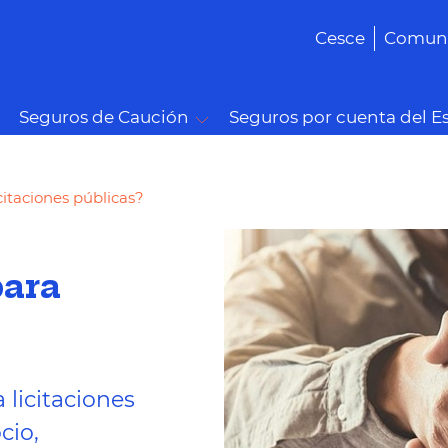
Cesce
Comuni
Seguros de Caución
Seguros por cuenta del E
citaciones públicas?
para
licitaciones
cio,