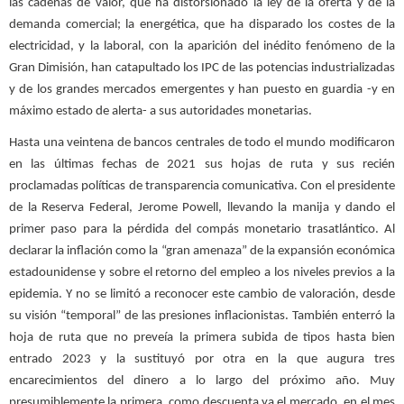
las cadenas de valor, que ha distorsionado la ley de la oferta y de la
demanda comercial; la energética, que ha disparado los costes de la
electricidad, y la laboral, con la aparición del inédito fenómeno de la
Gran Dimisión, han catapultado los IPC de las potencias industrializadas
y de los grandes mercados emergentes y han puesto en guardia -y en
máximo estado de alerta- a sus autoridades monetarias.
Hasta una veintena de bancos centrales de todo el mundo modificaron
en las últimas fechas de 2021 sus hojas de ruta y sus recién
proclamadas políticas de transparencia comunicativa. Con el presidente
de la Reserva Federal, Jerome Powell, llevando la manija y dando el
primer paso para la pérdida del compás monetario trasatlántico. Al
declarar la inflación como la “gran amenaza” de la expansión económica
estadounidense y sobre el retorno del empleo a los niveles previos a la
epidemia. Y no se limitó a reconocer este cambio de valoración, desde
su visión “temporal” de las presiones inflacionistas. También enterró la
hoja de ruta que no preveía la primera subida de tipos hasta bien
entrado 2023 y la sustituyó por otra en la que augura tres
encarecimientos del dinero a lo largo del próximo año. Muy
presumiblemente la primera, como descuenta ya el mercado, en el mes