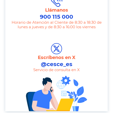
Llámanos
900 115 000
Horario de Atención al Cliente de 8:30 a 18:30 de
lunes a jueves y de 8:30 a 16:00 los viernes
T
e
l
e
Escríbenos en X
p
@cesce_es
h
Servicio de consulta en X
o
n
e