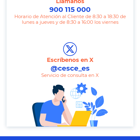
Llámanos
900 115 000
Horario de Atención al Cliente de 8:30 a 18:30 de
lunes a jueves y de 8:30 a 16:00 los viernes
T
e
l
e
Escríbenos en X
p
@cesce_es
h
Servicio de consulta en X
o
n
e