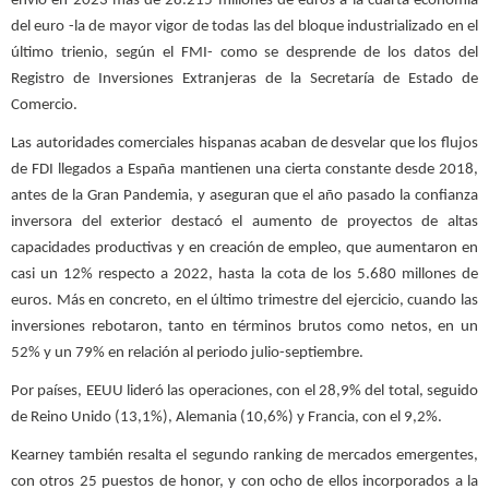
envió en 2023 más de 28.215 millones de euros a la cuarta economía
del euro -la de mayor vigor de todas las del bloque industrializado en el
último trienio, según el FMI- como se desprende de los datos del
Registro de Inversiones Extranjeras de la Secretaría de Estado de
Comercio.
Las autoridades comerciales hispanas acaban de desvelar que los flujos
de FDI llegados a España mantienen una cierta constante desde 2018,
antes de la Gran Pandemia, y aseguran que el año pasado la confianza
inversora del exterior destacó el aumento de proyectos de altas
capacidades productivas y en creación de empleo, que aumentaron en
casi un 12% respecto a 2022, hasta la cota de los 5.680 millones de
euros. Más en concreto, en el último trimestre del ejercicio, cuando las
inversiones rebotaron, tanto en términos brutos como netos, en un
52% y un 79% en relación al periodo julio-septiembre.
Por países, EEUU lideró las operaciones, con el 28,9% del total, seguido
de Reino Unido (13,1%), Alemania (10,6%) y Francia, con el 9,2%.
Kearney también resalta el segundo ranking de mercados emergentes,
con otros 25 puestos de honor, y con ocho de ellos incorporados a la