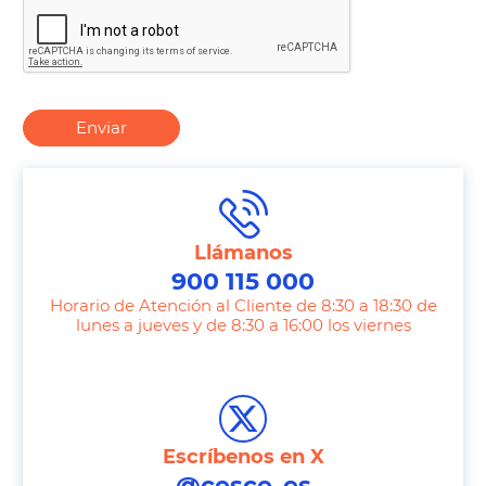
Enviar
Llámanos
900 115 000
Horario de Atención al Cliente de 8:30 a 18:30 de
lunes a jueves y de 8:30 a 16:00 los viernes
T
e
l
e
Escríbenos en X
p
@cesce_es