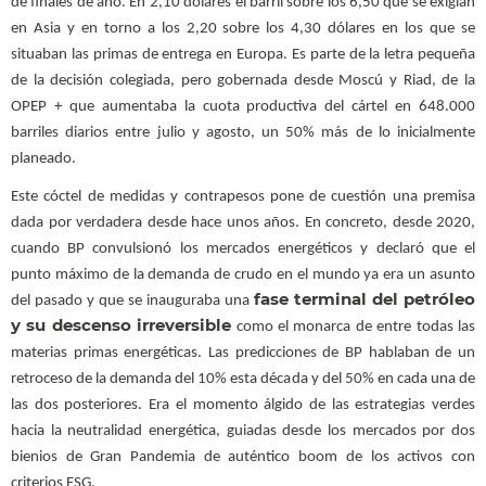
de finales de año. En 2,10 dólares el barril sobre los 6,50 que se exigían
en Asia y en torno a los 2,20 sobre los 4,30 dólares en los que se
situaban las primas de entrega en Europa. Es parte de la letra pequeña
de la decisión colegiada, pero gobernada desde Moscú y Riad, de la
OPEP + que aumentaba la cuota productiva del cártel en 648.000
barriles diarios entre julio y agosto, un 50% más de lo inicialmente
planeado.
Este cóctel de medidas y contrapesos pone de cuestión una premisa
dada por verdadera desde hace unos años. En concreto, desde 2020,
cuando BP convulsionó los mercados energéticos y declaró que el
punto máximo de la demanda de crudo en el mundo ya era un asunto
fase terminal del petróleo
del pasado y que se inauguraba una
y su descenso irreversible
como el monarca de entre todas las
materias primas energéticas. Las predicciones de BP hablaban de un
retroceso de la demanda del 10% esta década y del 50% en cada una de
las dos posteriores. Era el momento álgido de las estrategias verdes
hacia la neutralidad energética, guiadas desde los mercados por dos
bienios de Gran Pandemia de auténtico boom de los activos con
criterios ESG.