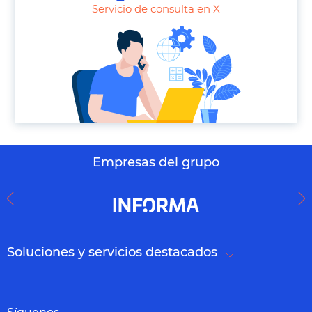
h
Servicio de consulta en X
o
n
e
Empresas del grupo
Soluciones y servicios destacados