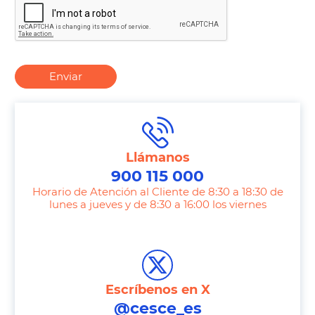
Enviar
Llámanos
900 115 000
Horario de Atención al Cliente de 8:30 a 18:30 de
lunes a jueves y de 8:30 a 16:00 los viernes
T
e
l
e
Escríbenos en X
p
@cesce_es