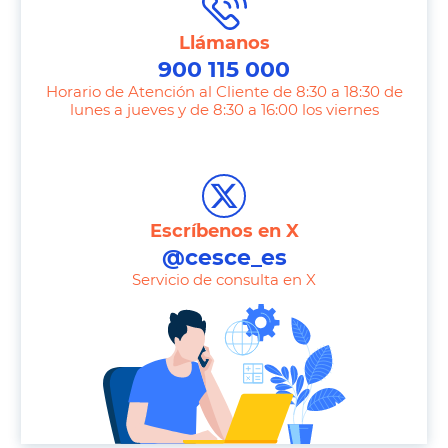
Llámanos
900 115 000
Horario de Atención al Cliente de 8:30 a 18:30 de
lunes a jueves y de 8:30 a 16:00 los viernes
T
e
l
e
Escríbenos en X
p
@cesce_es
h
Servicio de consulta en X
o
n
e