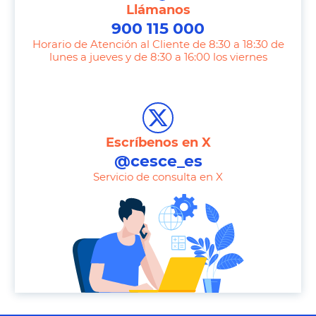
Llámanos
900 115 000
Horario de Atención al Cliente de 8:30 a 18:30 de
lunes a jueves y de 8:30 a 16:00 los viernes
T
e
l
e
Escríbenos en X
p
@cesce_es
h
Servicio de consulta en X
o
n
e