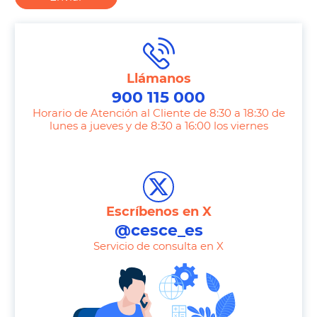
Llámanos
900 115 000
Horario de Atención al Cliente de 8:30 a 18:30 de
lunes a jueves y de 8:30 a 16:00 los viernes
T
e
l
e
Escríbenos en X
p
@cesce_es
h
Servicio de consulta en X
o
n
e