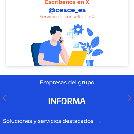
Escríbenos en X
p
@cesce_es
h
Servicio de consulta en X
o
n
e
Empresas del grupo
Soluciones y servicios destacados