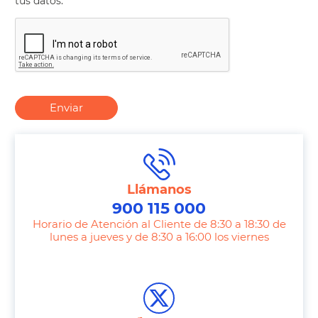
tus datos.
Enviar
Llámanos
900 115 000
Horario de Atención al Cliente de 8:30 a 18:30 de
lunes a jueves y de 8:30 a 16:00 los viernes
T
e
l
e