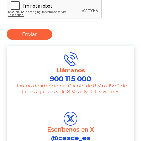
Enviar
Llámanos
900 115 000
Horario de Atención al Cliente de 8:30 a 18:30 de
lunes a jueves y de 8:30 a 16:00 los viernes
T
e
l
e
Escríbenos en X
p
@cesce_es