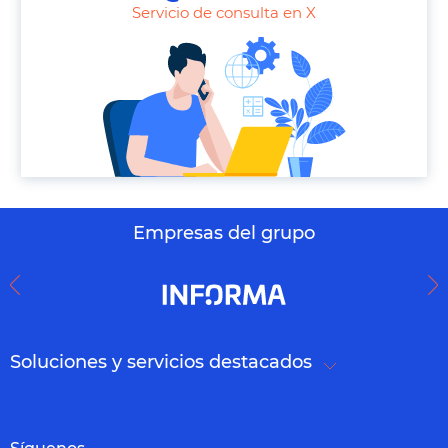
h
Servicio de consulta en X
o
n
e
Empresas del grupo
Soluciones y servicios destacados