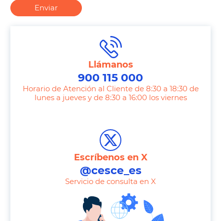
Enviar
Llámanos
900 115 000
Horario de Atención al Cliente de 8:30 a 18:30 de
lunes a jueves y de 8:30 a 16:00 los viernes
T
e
l
e
Escríbenos en X
p
@cesce_es
h
Servicio de consulta en X
o
n
e